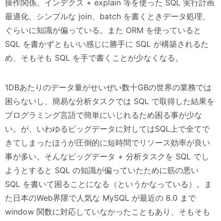
操作関係、インデクス + explain 等を使った SQL 実行計画
最適化、シンプルな join、batch を書くときデータ処理、
ぐらいに知識が偏っている。また ORM を使っていると
SQL を書かずともいい感じに勝手に SQL が構築されるた
め、そもそも SQL を手で書くことが少なくなる。
1DBあたりのデータ量がせいぜい数十GBの世界の業務では
困らないし、簡易な分析タスクでは SQL で取得した結果を
プログラミング言語で簡単にいじれるため困る事が少な
い。が、いわゆるビッグデータに対してはSQL上で全てで
きてしまったほうが圧倒的に短時間でリソース効率が良い
事が多い。そんなビッグデータ + 分析タスクを SQL でし
ようとすると SQL の知識が偏っていたために筋の悪い
SQL を書いて困ることになる（というかなっている）。ま
た日本のWeb界隈で人気な MySQL が最近の 8.0 まで
window 関数に対応していなかったこともあり、そもそも