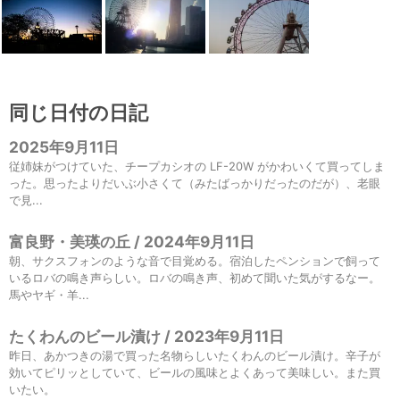
同じ日付の日記
2025年9月11日
従姉妹がつけていた、チープカシオの LF-20W がかわいくて買ってしま
った。思ったよりだいぶ小さくて（みたばっかりだったのだが）、老眼
で見...
富良野・美瑛の丘 / 2024年9月11日
朝、サクスフォンのような音で目覚める。宿泊したペンションで飼って
いるロバの鳴き声らしい。ロバの鳴き声、初めて聞いた気がするなー。
馬やヤギ・羊...
たくわんのビール漬け / 2023年9月11日
昨日、あかつきの湯で買った名物らしいたくわんのビール漬け。辛子が
効いてピリッとしていて、ビールの風味とよくあって美味しい。また買
いたい。