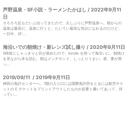
芦野温泉・SF小説・ラーメンたかはし / 2022年9月11
日
そろそろ足もだいぶ治ってきたので、久しぶりに芦野温泉へ。朝からの
温泉は最高だ。温泉に行くと、たいてい最高な気分になれるのだけど。
一日中、SF...
海沿いでの朝焼け・新レンズ試し撮り / 2020年9月11日
5時前にしゃっきりと目が覚めたので、kindle を持って海沿いに。朝焼け
を見ながら本を読む。朝はメンチサンド。しっとりうまい。昼、妻が買
っ...
2019/09/11
/
2019年9月11日
神田の免許センターへ。1階の入り口には国際免許所をとるには航空チケ
ットの E チケットをプリントアウトしたものが必要と書いてあって、持
ってい...