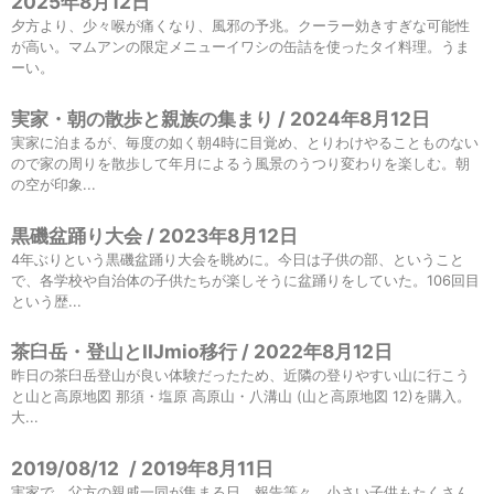
2025年8月12日
夕方より、少々喉が痛くなり、風邪の予兆。クーラー効きすぎな可能性
が高い。マムアンの限定メニューイワシの缶詰を使ったタイ料理。うま
ーい。
実家・朝の散歩と親族の集まり / 2024年8月12日
実家に泊まるが、毎度の如く朝4時に目覚め、とりわけやることものない
ので家の周りを散歩して年月によるう風景のうつり変わりを楽しむ。朝
の空が印象...
黒磯盆踊り大会 / 2023年8月12日
4年ぶりという黒磯盆踊り大会を眺めに。今日は子供の部、ということ
で、各学校や自治体の子供たちが楽しそうに盆踊りをしていた。106回目
という歴...
茶臼岳・登山とIIJmio移行 / 2022年8月12日
昨日の茶臼岳登山が良い体験だったため、近隣の登りやすい山に行こう
と山と高原地図 那須・塩原 高原山・八溝山 (山と高原地図 12)を購入。
大...
2019/08/12
/
2019年8月11日
実家で、父方の親戚一同が集まる日。報告等々。小さい子供もたくさん