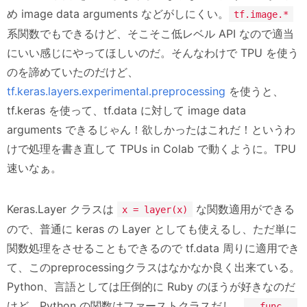
め image data arguments などがしにくい。
tf.image.*
系関数でもできるけど、そこそこ低レベル API なので適当
にいい感じにやってほしいのだ。そんなわけで TPU を使う
のを諦めていたのだけど、
tf.keras.layers.experimental.preprocessing
を使うと、
tf.keras を使って、tf.data に対して image data
arguments できるじゃん！欲しかったはこれだ！というわ
けで処理を書き直して TPUs in Colab で動くように。TPU
速いなぁ。
Keras.Layer クラスは
な関数適用ができる
x = layer(x)
ので、普通に keras の Layer としても使えるし、ただ単に
関数処理をさせることもできるので tf.data 周りに適用でき
て、このpreprocessingクラスはなかなか良く出来ている。
Python、言語としては圧倒的に Ruby のほうが好きなのだ
けど、Python の関数はファーストクラスだし、
__func__