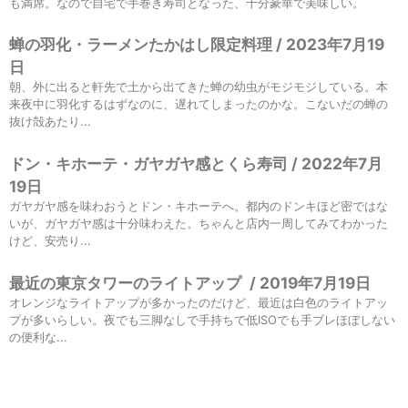
も満席。なので自宅で手巻き寿司となった、十分豪華で美味しい。
蝉の羽化・ラーメンたかはし限定料理 / 2023年7月19
日
朝、外に出ると軒先で土から出てきた蝉の幼虫がモジモジしている。本
来夜中に羽化するはずなのに、遅れてしまったのかな。こないだの蝉の
抜け殻あたり...
ドン・キホーテ・ガヤガヤ感とくら寿司 / 2022年7月
19日
ガヤガヤ感を味わおうとドン・キホーテへ。都内のドンキほど密ではな
いが、ガヤガヤ感は十分味わえた。ちゃんと店内一周してみてわかった
けど、安売り...
最近の東京タワーのライトアップ
/
2019年7月19日
オレンジなライトアップが多かったのだけど、最近は白色のライトアッ
プが多いらしい。夜でも三脚なしで手持ちで低ISOでも手ブレほぼしない
の便利な...