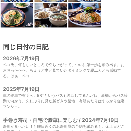
同じ日付の日記
2026年7月19日
ベコ氏、何もないところで立ち上がって、ついに第一歩を踏み出す。お
おおっ〜〜〜。ちょうど妻と見ていたタイミングで親二人とも感動す
る。はぁ、ベコ...
2025年7月19日
車の納車で有明へ。BRTというバスも巡回してるんだね、新橋からバス移
動で向かう。久しぶりに見た勝どきや築地、有明あたりはすっかり住宅
マンショ...
手巻き寿司・自宅で豪華に楽しむ / 2024年7月19日
寿司が食べたい！と昨日近くのお寿司屋の予約を試みるも、金土日どこ