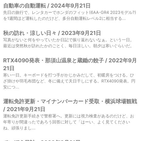
自動車の自動運転 / 2024年9月21日
先日の旅行で、レンタカーでホンダのフィット(6AA-GR4 2023モデル?)
を1週間ほど運転したのだけど、多分自動運転レベル2に相当する...
秋の訪れ・涼しい日々 / 2023年9月21日
写真がないと何をやっていたか日記で振り返れないなぁ。という一日。
最近は突然秋が訪れたかのごとく、毎日涼しい。朝夕は寒いぐらいだ。
RTX4090発表・那須山温泉と蔵鋤の餃子 / 2022年9月
21日
寒い一日。キーボードを打つ手がかじかみだして、初暖房をつける。ひ
ざ掛けや羽毛布団など、冬に備えて天日干しにする。RTX4090発表。円
安につ...
運転免許更新・マイナンバーカード受取・横浜球場観戦
/ 2021年9月21日
運転免許更新手続きで警察署へ。更新には視力検査があるのだけど、お
年寄りが間違ったであろう回答に対して「はーい、よく見てください
ね、頑張りまし...