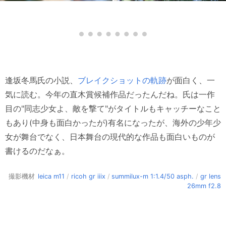
逢坂冬馬氏の小説、
ブレイクショットの軌跡
が面白く、一
気に読む。今年の直木賞候補作品だったんだね。氏は一作
目の"同志少女よ、敵を撃て"がタイトルもキャッチーなこと
もあり(中身も面白かったが)有名になったが、海外の少年少
女が舞台でなく、日本舞台の現代的な作品も面白いものが
書けるのだなぁ。
撮影機材
leica m11
/
ricoh gr iiix
/
summilux-m 1:1.4/50 asph.
/
gr lens
26mm f2.8