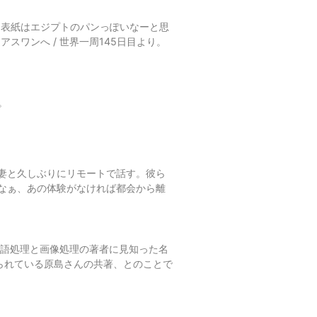
。表紙はエジプトのパンっぽいなーと思
スワンへ / 世界一周145日目より。
。
妻と久しぶりにリモートで話す。彼ら
なぁ、あの体験がなければ都会から離
言語処理と画像処理の著者に見知った名
られている原島さんの共著、とのことで