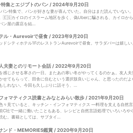
ン特集とエジプトのパン / 2024年9月20日
ITはパン特集で、パンが好きな妻が喜んでいた。自分はまだ読んでいない
🇪🇬カイロのイスラーム地区を歩く、偽Uberに騙される、カイロからア
ン屋の露店を結...
・Aurevoirで昼食 / 2023年9月20日
ドシティホテル1FのレストランAurevoirで昼食。サラダバーは嬉しい
夫妻とのリモート会話 / 2022年9月20日
を感じさせる寒さの一日。またあの寒い冬がやってくるのかぁ。友人夫
かせてもらって、田舎に住むという選択肢良いじゃん、と思ったのだよ
もしれない。今回も久しぶりに話そう、...
ォマティクス読書とみなとみらい散歩 / 2021年9月20日
籍を色々見ていると、キッチン・インフォマティクス ―料理を支える自然
前C社で一緒に働いたこともある、レシピと自然言語処理でいろいろや
む。書籍としては、サブタイ...
ンド・MEMORIES鑑賞 / 2020年9月20日