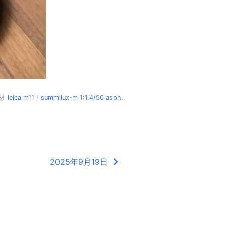
材
leica m11
/
summilux-m 1:1.4/50 asph.
2025年9月19日