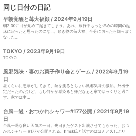
同じ日付の日記
早朝覚醒と苺大福顔 / 2024年9月19日
朝2:30に目が覚めて起きてしまう。あれ、旅行中もっと遅めの時間の起
床に戻ったと思ったのにな…。頂き物の苺大福、半分に切ったら顔っぽく
なった...
TOKYO / 2023年9月19日
TOKYO.
風邪気味・妻のお菓子作り会とゲーム / 2022年9月19
日
昼ぐらいに悪寒がしてきて、熱を測るとちょい風邪気味の微熱。外出予
定だったのだけど、もし何かが感染ると嫌だなぁと家でゆっくりと過ご
す。家では妻...
台風一過・おつかれシャワー#177公開 / 2021年9月19
日
台風一過な良い天気の一日。先日またゲスト出演させてもらった、おつ
かれシャワー #177が公開される。hmsk氏と話すのはほんと久しぶり