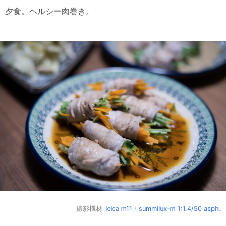
夕食。ヘルシー肉巻き。
撮影機材
leica m11
/
summilux-m 1:1.4/50 asph.