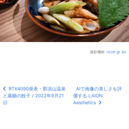
撮影機材
ricoh gr iiix
RTX4090発表・那須山温泉
AIで画像の美しさを評
と蔵鋤の餃子 / 2022年9月21
価する LAION
日
Aesthetics