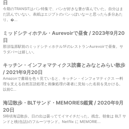
日
今期のTRANSITはパン特集で、パンが好きな妻が喜んでいた。自分はま
だ読んでいない。表紙はエジプトのパンっぽいなーと思ったら多分あた
り。...
ミッドシティホテル・Aurevoirで昼食 / 2023年9月20
日
那須塩原駅前のミッドシティホテル1FのレストランAurevoirで昼食。サ
ラダバーは嬉しい。
キッチン・インフォマティクス読書とみなとみらい散歩
/ 2021年9月20日
Amazonで書籍を色々見ていると、キッチン・インフォマティクス ―料
理を支える自然言語処理と画像処理の著者に見知った名前を見かける。
以前C...
海辺散歩・BLTサンド・MEMORIES鑑賞 / 2020年9月
20日
5時頃海辺散歩。日の出は曇っててイマイチだった。残念。朝食は BLT サ
ンドと桃(缶詰)のフルーツサンド。Netflix に MEMORIE...