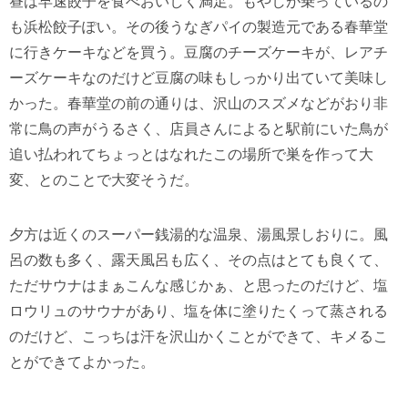
昼は早速餃子を食べおいしく満足。もやしが乗っているの
も浜松餃子ぽい。その後うなぎパイの製造元である春華堂
に行きケーキなどを買う。豆腐のチーズケーキが、レアチ
ーズケーキなのだけど豆腐の味もしっかり出ていて美味し
かった。春華堂の前の通りは、沢山のスズメなどがおり非
常に鳥の声がうるさく、店員さんによると駅前にいた鳥が
追い払われてちょっとはなれたこの場所で巣を作って大
変、とのことで大変そうだ。
夕方は近くのスーパー銭湯的な温泉、湯風景しおりに。風
呂の数も多く、露天風呂も広く、その点はとても良くて、
ただサウナはまぁこんな感じかぁ、と思ったのだけど、塩
ロウリュのサウナがあり、塩を体に塗りたくって蒸される
のだけど、こっちは汗を沢山かくことができて、キメるこ
とができてよかった。