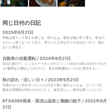
同じ日付の日記
2025年9月21日
昨晩は寝ていて寒さを感じる。秋だなぁ。最近は陽が早く落ち、登るの
もだいぶ遅くなったてきた。周りに人工的な灯りがほぼないので、陽が
ないと都会よ...
自動車の自動運転 / 2024年9月21日
先日の旅行で、レンタカーでホンダのフィット(6AA-GR4 2023モデル?)
を1週間ほど運転したのだけど、多分自動運転レベル2に相当する...
秋の訪れ・涼しい日々 / 2023年9月21日
写真がないと何をやっていたか日記で振り返れないなぁ。という一日。
最近は突然秋が訪れたかのごとく、毎日涼しい。朝夕は寒いぐらいだ。
RTX4090発表・那須山温泉と蔵鋤の餃子 / 2022年9月
21日