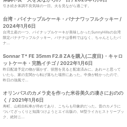
引き続き体調不良気味の一日。火を見ながら過ごす。
台湾・パイナップルケーキ・バナナワッフルクッキー /
2024年1月6日
台湾土産の一つ、パイナップルケーキが美味しかったSunnyHillsの台湾
限定バナナワッフルクッキー。バナナは香料ではなく、ちゃんとしたバ
ナ...
Sonnar T* FE 35mm F2.8 ZAを購入(二度目)・キャロ
ットケーキ・完熟イチゴ / 2022年1月6日
昨日配達予定の物が届かず、状態を見ると配達済みに。あれーと思って
いたら、家の玄関から転げ落ちた場所にあった。中身が軽かったので、
昨日の強風で...
オリンパスのカメラ史を作った米谷美久の凄さにおのの
く / 2021年1月6日
寿町、山程自転車が停めてあり、こちらも印象的だった。昔のカメラに
ついてざっくりと知識つけようとエイ出版の、M型ライカヒストリーブッ
ク、絶対ニ...