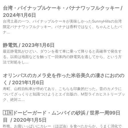
台湾・パイナップルケーキ・バナナワッフルクッキー /
2024年1月6日
台湾土産の一つ、パイナップルケーキが美味しかったSunnyHillsの台湾
限定バナナワッフルクッキー。バナナは香料ではなく、ちゃんとしたバ
ナ...
静電気 / 2023年1月6日
最近静電気がひどい。ダウンを着て車に乗って降りると高確率で発生す
る。以前は地面などを触って一回体内の静電気を逃してから、という方
法で対処をし...
オリンパスのカメラ史を作った米谷美久の凄さにおのの
く / 2021年1月6日
寿町、山程自転車が停めてあり、こちらも印象的だった。昔のカメラに
ついてざっくりと知識つけようとエイ出版の、M型ライカヒストリーブッ
ク、絶対ニ...
🇮🇳ドービーガード・ムンバイの砂浜 / 世界一周99日
目
/
2020年1月5日
昨晩、お腹いっぱいにカレー（ほぼ油）を食べたからか、うまく消化で