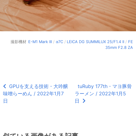
撮影機材
E-M1 Mark III
/
α7C
/
LEICA DG SUMMILUX 25/F1.4 II
/
FE
35mm F2.8 ZA
GPUを支える技術・大吟醸
tuRuby 177th・マヨ豚骨
味噌らーめん / 2022年1月7
ラーメン / 2022年1月5
日
日