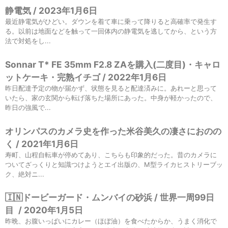
静電気 / 2023年1月6日
最近静電気がひどい。ダウンを着て車に乗って降りると高確率で発生す
る。以前は地面などを触って一回体内の静電気を逃してから、という方
法で対処をし...
Sonnar T* FE 35mm F2.8 ZAを購入(二度目)・キャロ
ットケーキ・完熟イチゴ / 2022年1月6日
昨日配達予定の物が届かず、状態を見ると配達済みに。あれーと思って
いたら、家の玄関から転げ落ちた場所にあった。中身が軽かったので、
昨日の強風で...
オリンパスのカメラ史を作った米谷美久の凄さにおのの
く / 2021年1月6日
寿町、山程自転車が停めてあり、こちらも印象的だった。昔のカメラに
ついてざっくりと知識つけようとエイ出版の、M型ライカヒストリーブッ
ク、絶対ニ...
🇮🇳ドービーガード・ムンバイの砂浜 / 世界一周99日
目
/
2020年1月5日
昨晩、お腹いっぱいにカレー（ほぼ油）を食べたからか、うまく消化で