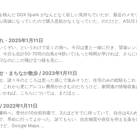
GB10 を積んだ DGX Spark がなんとなく欲しい気持ちでいたが、最近
高値になっていたので購入意欲がなくなっていた。のだけど、ASUS 版であ
・2025年1月11日
いくぞい、というわけで近くの池へ。今日は妻と一緒に行き、望遠レン
。今日も合計50-70羽の白鳥が4群いて(もっと時間が早ければ、さら
なのにこの飛び立つ様を見に...
・まちなか散歩 / 2023年1月11日
せ。諸々今のところは思った感じで進みそうだ。住宅のみの総額もこれ
。これから更にアレコレ費用がかさむのだろうけど。家関連の情報収集
いかねば。こちらについては、まだほと...
 2022年1月11日
膚科へ。受付の10分前到着で、3人ほどすでに待っていて、自分は4人
で、早めに行ってよかった。診てもらい、抗生物質や炎症を抑える薬を
Google Maps ...