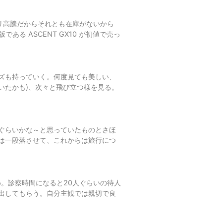
のメモリ高騰だからそれとも在庫がないから
る ASCENT GX10 が初値で売っ
ズも持っていく。何度見ても美しい、
にいたかも)、次々と飛び立つ様を見る。
ぐらいかな～と思っていたものとさほ
は一段落させて、これからは旅行につ
め。診察時間になると20人ぐらいの待人
出してもらう。自分主観では親切で良