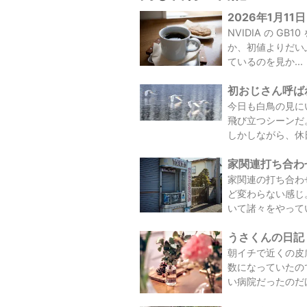
2026年1月11日
NVIDIA の 
か、初値よりだいぶ
ているのを見か...
初おじさん呼ばれ
今日も白鳥の見に
飛び立つシーンだ
しかしながら、休日
家関連打ち合わせ
家関連の打ち合わ
ど変わらない感じ
いて諸々をやって
うさくんの日記 /
朝イチで近くの皮
数になっていたの
い病院だったのだけど、