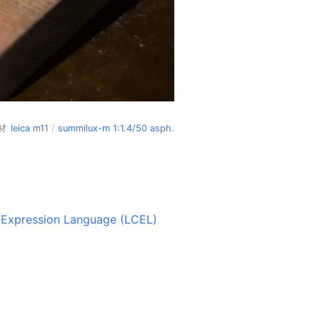
材
leica m11
/
summilux-m 1:1.4/50 asph.
Expression Language (LCEL)