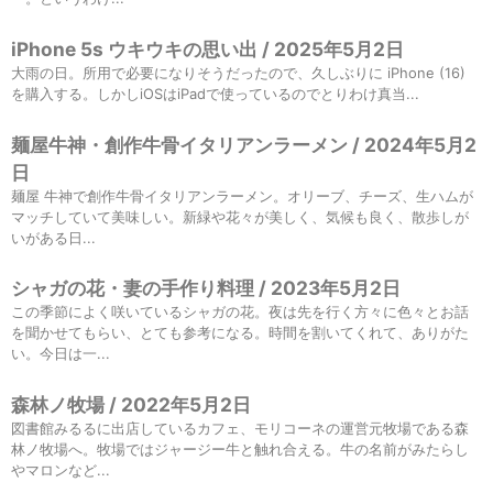
iPhone 5s ウキウキの思い出 / 2025年5月2日
大雨の日。所用で必要になりそうだったので、久しぶりに iPhone (16)
を購入する。しかしiOSはiPadで使っているのでとりわけ真当...
麺屋牛神・創作牛骨イタリアンラーメン / 2024年5月2
日
麺屋 牛神で創作牛骨イタリアンラーメン。オリーブ、チーズ、生ハムが
マッチしていて美味しい。新緑や花々が美しく、気候も良く、散歩しが
いがある日...
シャガの花・妻の手作り料理 / 2023年5月2日
この季節によく咲いているシャガの花。夜は先を行く方々に色々とお話
を聞かせてもらい、とても参考になる。時間を割いてくれて、ありがた
い。今日は一...
森林ノ牧場 / 2022年5月2日
図書館みるるに出店しているカフェ、モリコーネの運営元牧場である森
林ノ牧場へ。牧場ではジャージー牛と触れ合える。牛の名前がみたらし
やマロンなど...