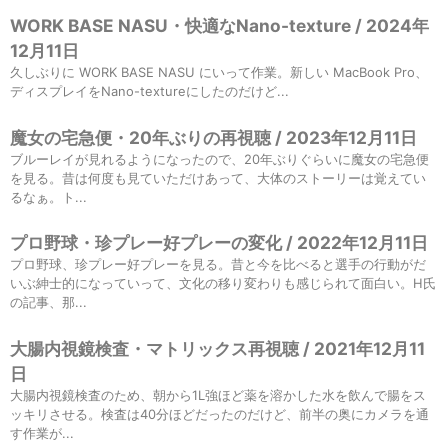
WORK BASE NASU・快適なNano-texture / 2024年
12月11日
久しぶりに WORK BASE NASU にいって作業。新しい MacBook Pro、
ディスプレイをNano-textureにしたのだけど...
魔女の宅急便・20年ぶりの再視聴 / 2023年12月11日
ブルーレイが見れるようになったので、20年ぶりぐらいに魔女の宅急便
を見る。昔は何度も見ていただけあって、大体のストーリーは覚えてい
るなぁ。ト...
プロ野球・珍プレー好プレーの変化 / 2022年12月11日
プロ野球、珍プレー好プレーを見る。昔と今を比べると選手の行動がだ
いぶ紳士的になっていって、文化の移り変わりも感じられて面白い。H氏
の記事、那...
大腸内視鏡検査・マトリックス再視聴 / 2021年12月11
日
大腸内視鏡検査のため、朝から1L強ほど薬を溶かした水を飲んで腸をス
ッキリさせる。検査は40分ほどだったのだけど、前半の奥にカメラを通
す作業が...