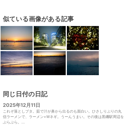
似ている画像がある記事
同じ日付の日記
2025年12月11日
これぞ落としブタ。茹で汁が鼻から出るのも面白い。ひさしりぶりの丸
信ラーメンで、ラーメン+Wネギ。うーんうまい。その後は黒磯駅周辺を
ぶらぶら。...