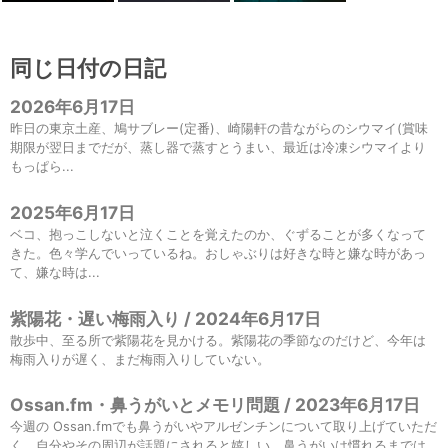
同じ日付の日記
2026年6月17日
昨日の東京土産、鳩サブレー(定番)、崎陽軒の昔ながらのシウマイ(賞味
期限が翌日までだが、蒸し器で蒸すとうまい、最近は冷凍シウマイより
もっぱら...
2025年6月17日
ベコ、抱っこしないと泣くことを覚えたのか、ぐずることが多くなって
きた。色々学んでいっているね。おしゃぶりは好きな時と嫌な時があっ
て、嫌な時は...
紫陽花・遅い梅雨入り / 2024年6月17日
散歩中、至る所で紫陽花を見かける。紫陽花の季節なのだけど、今年は
梅雨入りが遅く、まだ梅雨入りしていない。
Ossan.fm・鼻うがいとメモリ問題 / 2023年6月17日
今週の Ossan.fmでも鼻うがいやアルゼンチンについて取り上げていただ
く。自分やその周辺が話題にされると嬉しい。鼻うがいは慣れるまでは