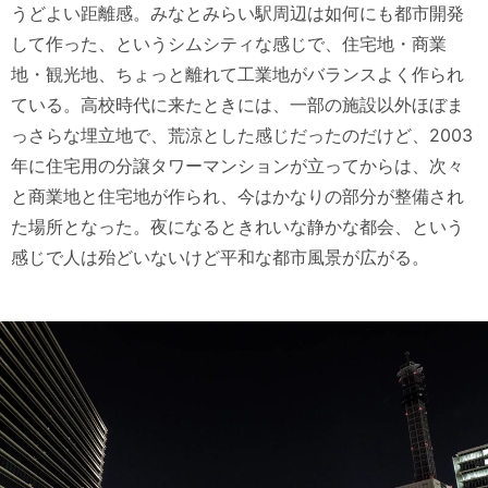
うどよい距離感。みなとみらい駅周辺は如何にも都市開発
して作った、というシムシティな感じで、住宅地・商業
地・観光地、ちょっと離れて工業地がバランスよく作られ
ている。高校時代に来たときには、一部の施設以外ほぼま
っさらな埋立地で、荒涼とした感じだったのだけど、2003
年に住宅用の分譲タワーマンションが立ってからは、次々
と商業地と住宅地が作られ、今はかなりの部分が整備され
た場所となった。夜になるときれいな静かな都会、という
感じで人は殆どいないけど平和な都市風景が広がる。