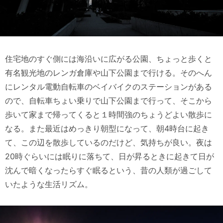
住宅地のすぐ側には海沿いに広がる公園、ちょっと歩くと
有名観光地のレンガ倉庫や山下公園まで行ける。そのへん
にレンタル電動自転車のベイバイクのステーションがある
ので、自転車ちょい乗りで山下公園まで行って、そこから
歩いて家まで帰ってくると１時間強のちょうどよい散歩に
なる。また最近はめっきり朝型になって、朝4時台に起き
て、この辺を散歩しているのだけど、気持ちが良い。夜は
20時ぐらいには眠りに落ちて、日が昇るときに起きて日が
沈んで暗くなったらすぐ眠るという、昔の人類が過ごして
いたような生活リズム。