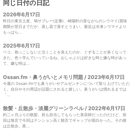
同じ日付の日記
2026年6月17日
昨日の東京土産、鳩サブレー(定番)、崎陽軒の昔ながらのシウマイ(賞味
期限が翌日までだが、蒸し器で蒸すとうまい、最近は冷凍シウマイより
もっぱら...
2025年6月17日
ベコ、抱っこしないと泣くことを覚えたのか、ぐずることが多くなって
きた。色々学んでいっているね。おしゃぶりは好きな時と嫌な時があっ
て、嫌な時は...
Ossan.fm・鼻うがいとメモリ問題 / 2023年6月17日
今週の Ossan.fmでも鼻うがいやアルゼンチンについて取り上げていただ
く。自分やその周辺が話題にされると嬉しい。鼻うがいは慣れるまでは
「...
散髪・丘散歩・淡麗グリーンラベル / 2022年6月17日
約二ヶ月ぶりの散髪。前も担当してもらった美容師だったのだけど、前
回は無言で今回はテンション高く饒舌でギャップが面白かった。その後
は丘散歩。夜...