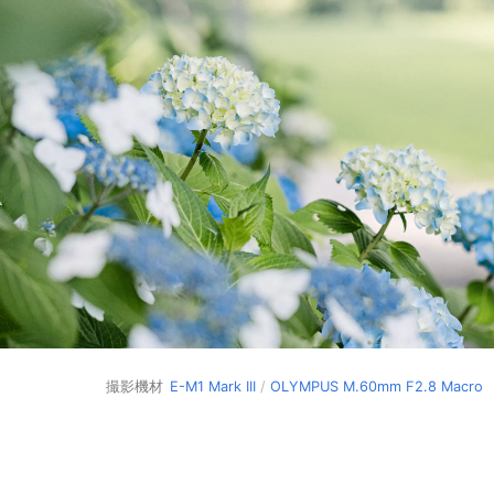
撮影機材
E-M1 Mark III
/
OLYMPUS M.60mm F2.8 Macro