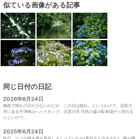
似ている画像がある記事
同じ日付の日記
2026年6月24日
梅雨で晴れの日が少ないのだが、この日は晴れ。というわけで、須賀川
市にある宇津峰山へハイキング。須賀川市 市民の森の駐車場から登れる
らしいので...
2025年6月24日
昨日、ベコの鳴き声を真似しまくっていたか(真似ると泣き止む)、喉が痛