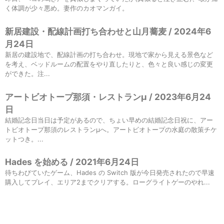
く体調が少々悪め。妻作のカオマンガイ。
新居建設・配線計画打ち合わせと山月蕎麦 / 2024年6
月24日
新居の建設地で、配線計画の打ち合わせ。現地で家から見える景色など
を考え、ベッドルームの配置をやり直したりと、色々と良い感じの変更
ができた。注...
アートビオトープ那須・レストランμ / 2023年6月24
日
結婚記念日当日は予定があるので、ちょい早めの結婚記念日祝に、アー
トビオトープ那須のレストランμへ。アートビオトープの水庭の散策チケ
ットつき。...
Hades を始める / 2021年6月24日
待ちわびていたゲーム、Hades の Switch 版が今日発売されたので早速
購入してプレイ、エリア2までクリアする。ローグライトゲーのやれ...