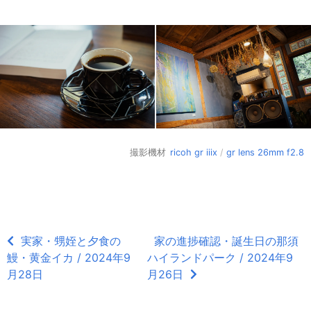
撮影機材
ricoh gr iiix
/
gr lens 26mm f2.8
実家・甥姪と夕食の
家の進捗確認・誕生日の那須
鰻・黄金イカ / 2024年9
ハイランドパーク / 2024年9
月28日
月26日