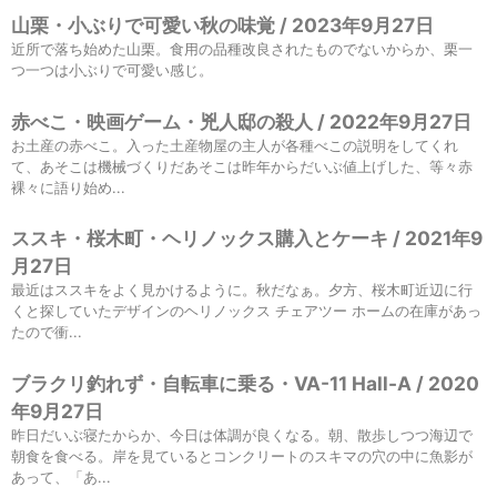
山栗・小ぶりで可愛い秋の味覚 / 2023年9月27日
近所で落ち始めた山栗。食用の品種改良されたものでないからか、栗一
つ一つは小ぶりで可愛い感じ。
赤べこ・映画ゲーム・兇人邸の殺人 / 2022年9月27日
お土産の赤べこ。入った土産物屋の主人が各種べこの説明をしてくれ
て、あそこは機械づくりだあそこは昨年からだいぶ値上げした、等々赤
裸々に語り始め...
ススキ・桜木町・ヘリノックス購入とケーキ / 2021年9
月27日
最近はススキをよく見かけるように。秋だなぁ。夕方、桜木町近辺に行
くと探していたデザインのヘリノックス チェアツー ホームの在庫があっ
たので衝...
ブラクリ釣れず・自転車に乗る・VA-11 Hall-A / 2020
年9月27日
昨日だいぶ寝たからか、今日は体調が良くなる。朝、散歩しつつ海辺で
朝食を食べる。岸を見ているとコンクリートのスキマの穴の中に魚影が
あって、「あ...