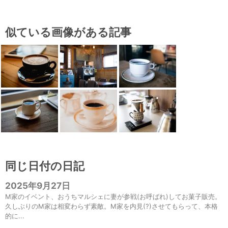
似ている画像がある記事
同じ日付の日記
2025年9月27日
M家のイベント、おうちマルシェに妻が参戦(お呼ばれ)してお菓子販売。
久しぶりのM家は相変わらず素敵。M家を内見(?)させてもらって、本格
的に...