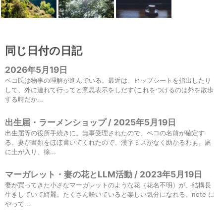
同じ日付の日記
2026年5月19日
ベコ氏は物事の理解が進んでいる。最近は、ヒップシートを指出したり
して、外に連れて行ってと意思表示をしだす(これをつけるのは外を散歩
する時だか...
出生届・ラーメンショップ / 2025年5月19日
出生届等の役所手続きに。無事受理されたので、ベコの名前が確定す
る。妻が書類をほぼ書いてくれたので、漢字ミスがなく助かるわぁ。庭
に土が入り、徐...
マーガレット・妻の花とLLM活動 / 2023年5月19日
妻が買ってきた小さなマーガレットのような花（花名不明）が、結構長
生きしていて綺麗。たくさん咲いていると楽しい気分になれる。note に
やって...