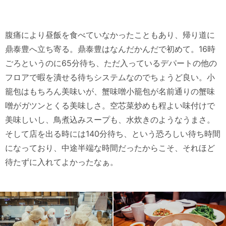
腹痛により昼飯を食べていなかったこともあり、帰り道に
鼎泰豊へ立ち寄る。鼎泰豊はなんだかんだで初めて。16時
ごろというのに65分待ち、ただ入っているデパートの他の
フロアで暇を潰せる待ちシステムなのでちょうど良い。小
籠包はもちろん美味いが、蟹味噌小籠包が名前通りの蟹味
噌がガツンとくる美味しさ。空芯菜炒めも程よい味付けで
美味しいし、鳥煮込みスープも、水炊きのようなうまさ。
そして店を出る時には140分待ち、という恐ろしい待ち時間
になっており、中途半端な時間だったからこそ、それほど
待たずに入れてよかったなぁ。