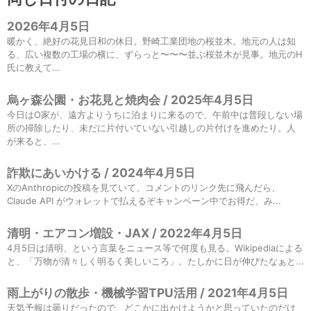
2026年4月5日
暖かく、絶好の花見日和の休日。野崎工業団地の桜並木。地元の人は知
る、広い複数の工場の横に、ずらっと〜〜〜並ぶ桜並木が見事。地元のH
氏に教えて...
烏ヶ森公園・お花見と焼肉会 / 2025年4月5日
今日はO家が、遠方よりうちに泊まりに来るので、午前中は普段しない場
所の掃除したり、未だに片付いていない引越しの片付けを進めたり。人
が来ると、...
詐欺にあいかける / 2024年4月5日
XのAnthropicの投稿を見ていて、コメントのリンク先に飛んだら、
Claude API がウォレットで払えるぞキャンペーン中でお得だ、み...
清明・エアコン増設・JAX / 2022年4月5日
4月5日は清明、という言葉をニュース等で何度も見る。Wikipediaによる
と、「万物が清々しく明るく美しいころ」。たしかに日が伸びたなぁと...
雨上がりの散歩・機械学習TPU活用 / 2021年4月5日
天気予報は曇りだったので、どこかに出かけようかと思っていたのだけ