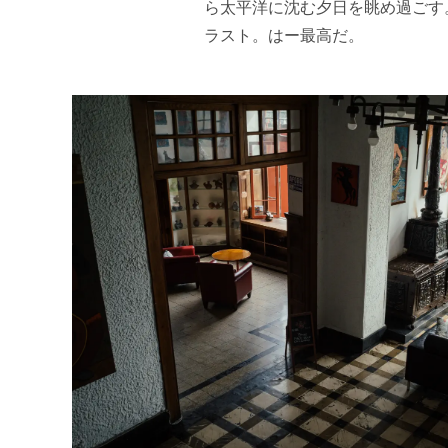
ら太平洋に沈む夕日を眺め過ごす
ラスト。はー最高だ。