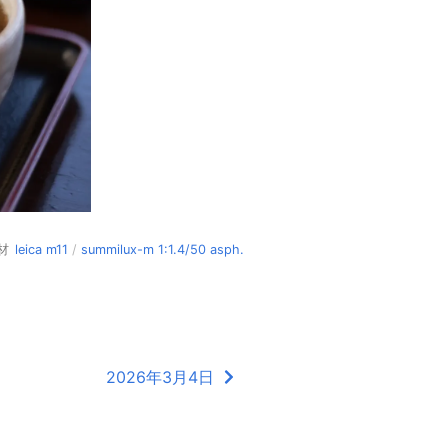
材
leica m11
/
summilux-m 1:1.4/50 asph.
2026年3月4日