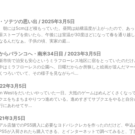
ソテツの思い出 / 2025年3月5日
、朝には5cmほど積もっていた。昼間は結構温度が上がったので、あ
薪ストーブを炊いたら、午後には室温が30度ほどになって春を通り越
るんだなぁ。子供の頃、実家の庭...
らバランコへ・南米34日目 / 2023年3月5日
新市街で治安も安心というミラフローレス地区に宿をとっていたのだけ
中はミラフローレスの公園へ、日曜だからか所狭しと絵画が並んだマー
くつろいでいて、その様子を見ながらベ...
022年3月5日
orbidden Westをだいたいやっていた一日。大抵のゲームはめんどくさ
クエをちまちまやりつつ進めている。進めすぎてサブクエをやると自分
にあわせてサ...
021年3月5日
アル店舗でのPS5購入に必要なヨドバシクレカを作ったのだけど、申込
PS5が入荷されたら購入できる、とインターネットで調べてみると、丁