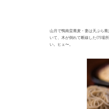
山月で鴨南蛮蕎麦・妻は天ぷら蕎
いて、木が倒れて断線した(?)
い。ヒェ〜。