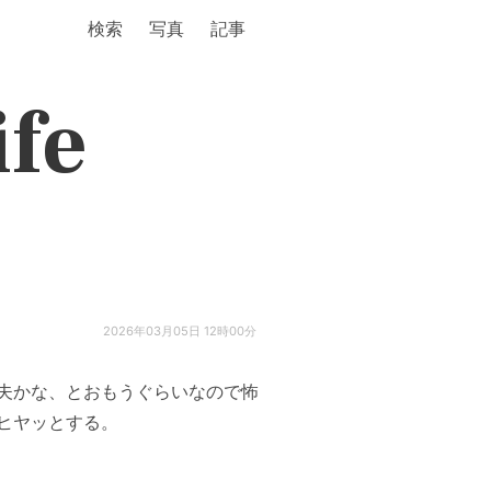
検索
写真
記事
ife
2026年03月05日 12時00分
夫かな、とおもうぐらいなので怖
ヒヤッとする。