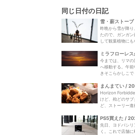
同じ日付の日記
雪・薪ストーブ・
昨晩から雪が降り
たので、ガンガン
して観葉植物にもな
ミラフローレスか
今までは、リマの
へ移動する。午前
きそこらかしこで
まんまてい / 2
Horizon F
けど、殆どのサブ
ど、ストーリー進行
PS5買えた / 2
先日、ヨドバシリ
く。これで店舗に