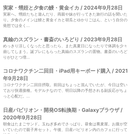
実家・甥姪と夕食の鰻・黄金イカ / 2024年9月28日
実家へ。甥姪たちと遊んだり、両親や妹が行ってきた旅行の話を聞いた
り。夕食のメインは鰻と黄金イカと胡瓜とゆかりごはん、という自分の
発想では全く...
真鍮のスズラン・書斎のいろどり / 2023年9月28日
めっきり涼しくなったと思ったら、また真夏日になったりで体調を少々
崩してしまう。誕プレにもらった真鍮のスズランの置物。書斎のいろど
りがひとつ増...
コロナワクチン二回目・iPad用キーボード購入 / 2021
年9月28日
コロナワクチン二回目摂取。前回はちょっと混んでいたが、今日は空い
ており快適接種。モデルナなので、明日以降の予想される副反応がちょ
っと心配だ。...
日産パビリオン・開発OS転換期・Galaxyブラウザ /
2020年9月28日
朝食はたまごサンド。玉ねぎ多めでさっぱり。昼食は蕎麦屋。お腹が空
いていたので親子丼セット。午後、日産パビリオン内のカフェに行って