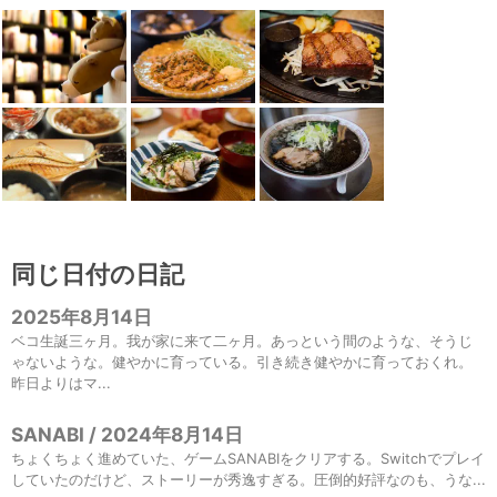
同じ日付の日記
2025年8月14日
ベコ生誕三ヶ月。我が家に来て二ヶ月。あっという間のような、そうじ
ゃないような。健やかに育っている。引き続き健やかに育っておくれ。
昨日よりはマ...
SANABI / 2024年8月14日
ちょくちょく進めていた、ゲームSANABIをクリアする。Switchでプレイ
していたのだけど、ストーリーが秀逸すぎる。圧倒的好評なのも、うな...