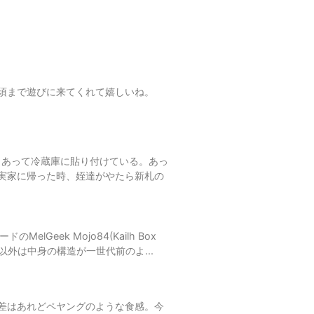
ざ那須まで遊びに来てくれて嬉しいね。
もあって冷蔵庫に貼り付けている。あっ
実家に帰った時、姪達がやたら新札の
lGeek Mojo84(Kailh Box
色以外は中身の構造が一世代前のよ...
差はあれどペヤングのような食感。今