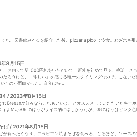
日
くれ、図書館みるるを紹介した後、pizzaria pico で夕食。わざわ
4年8月15日
と、お釣りで新1000円札をいただいて、新札を初めて見る。物珍しさ
のだろうけど、「珍しい」を感じる唯一のタイミングなので。こないだ
ていたのが面白かった。自分は特...
o84 / 2023年8月15日
ght Breezeが好みならこれもいいよ、とオススメしていただいたキーボードのMe
届く。本当は Mojo68 のほうがサイズ的にほしかったが、68のほうはピンク
 / 2021年8月15日
ばが食べたくなり、アラビアン焼きそばを食べる。なるほど、ソースの