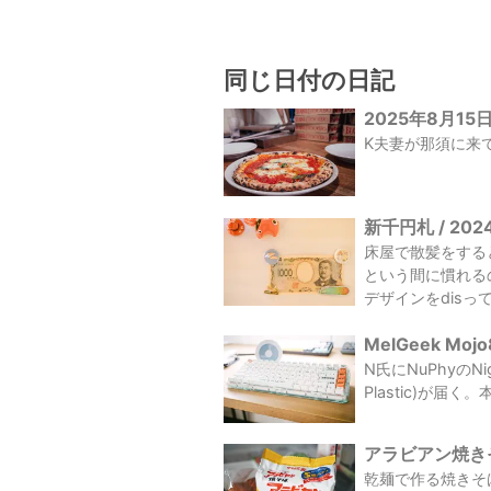
同じ日付の日記
2025年8月15
K夫妻が那須に来て
新千円札 / 202
床屋で散髪をする
という間に慣れる
デザインをdisっ
MelGeek Moj
N氏にNuPhyのNi
Plastic)が
アラビアン焼きそば
乾麺で作る焼きそ