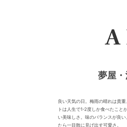
A 
夢屋・沼
良い天気の日。梅雨の晴れは貴重
トは人生で1-2度しか食べたこ
い美味しさ。味のバランスが良い
たら一目散に見げ出す可愛さ。