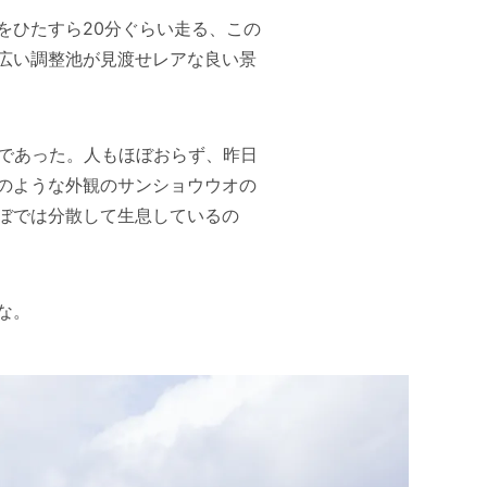
をひたすら20分ぐらい走る、この
広い調整池が見渡せレアな良い景
高であった。人もほぼおらず、昨日
のような外観のサンショウウオの
ぼでは分散して生息しているの
な。