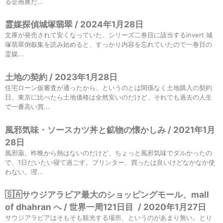
る企画展だ...
霊媒探偵城塚翡翠 / 2024年1月28日
文庫が発売されて安くなっていた、シリーズ二巻目に該当するinvert 城
塚翡翠倒叙集を読み始めると、すっかり内容を忘れていたので一巻目の
霊媒...
土地の契約 / 2023年1月28日
住宅ローン仮審査が通ったから、というのとは関係なく土地購入の契約
日。東京に比べたら土地価格は全然安いのだけど、それでも過去の人生
で一番高い買...
風邪気味・ソースカツ丼と鉱物の懐かしみ / 2021年1月
28日
風邪薬。昨晩から熱はないのだけど、ちょっと風邪気味でダルかったの
で、1日だいたい寝て過ごす。プリンター、買ったは良いけどなかなか使
わない。理...
🇸🇦サウジアラビア最大のショッピングモール、mall
of dhahran へ / 世界一周121日目
/
2020年1月27日
サウジアラビアはそもそも観光する場所、というのがあまり無い。とり