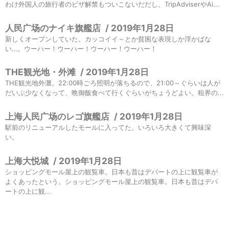
わけ外国人の旅行者のビザ解禁もついこないだだし、TripAdviserやAi...
人民广场のナイキ旗艦店
/
2019年1月28日
新しくオープンしていた。カッコイイ～とか貧困な表現しか浮かばな
い…。ウーハー！ウーハー！ウーハー！ウーハー！
THE観光地・外滩
/
2019年1月28日
THE観光地外灘。22:00時ごろ照明が落ちるので、21:00～ぐらいは人が
だいぶ少なくなって、晩御飯食べて行くぐらいがちょうどよい。租界の...
上海人民广场のレゴ旗艦店
/
2019年1月28日
駅前のリニューアルしたモールに入ってた。いろいろ大きくて興味深
い。
上海大悦城
/
2019年1月28日
ショッピングモール屋上の観覧車。日本も昔はデパートの上に観覧車が
よくあったという。ショッピングモール屋上の観覧車。日本も昔はデパ
ートの上に観...