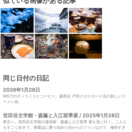
似ている画像がある記事
同じ日付の日記
2026年1月28日
IRISでのティラミスとコーヒー。森商店 戸田クロスロード店の新しいラ
ーメン🍥。
世田谷文学館・森薫と入江亜季展 / 2025年1月28日
東京へ。世田谷文学館の漫画家・森薫と入江亜季 展を見に行く。二人と
もすごく好きで、商業誌に乗り始めた頃からのファンなので、俺得すぎ