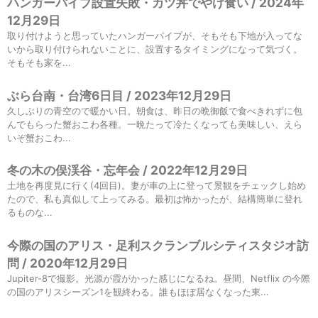
ハンガーパイプ設置失敗・カツ丼でやけ食い / 2024年
12月29日
取り付けようと思っていたハンガーパイプが、そもそも下地が入ってな
いから取り付けられないことに、設置するタイミングになって気づく。
そもそも家を...
ぶら台南・台湾6日目 / 2023年12月29日
久しぶりの青空ので暖かい日。朝食は、昨日の晩御飯で食べきれずに包
んでもらった蟹おこわ各種。一晩たって冷たくなっても美味しい、えら
いぞ蟹おこわ...
冬の木の俣渓谷・忘年会 / 2022年12月29日
土地を再度見に行く(4回目)。妻が車の上に登って景観をチェックし始め
たので、私も真似して上ってみる。最初は怖かったが、結構簡単に登れ
るものな...
今際の国のアリス・足利スクランブルシティスタジオ訪
問 / 2020年12月29日
Jupiter-8で撮影。光源が霞がかった感じになるね。昼間、Netflix の今際
の国のアリスシーズン1を観終わる。誰もほぼ居なくなった東...