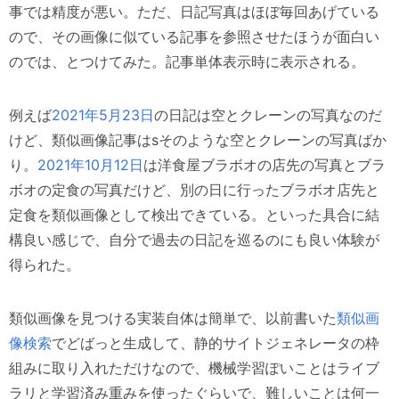
事では精度が悪い。ただ、日記写真はほぼ毎回あげている
ので、その画像に似ている記事を参照させたほうが面白い
のでは、とつけてみた。記事単体表示時に表示される。
例えば
2021年5月23日
の日記は空とクレーンの写真なのだ
けど、類似画像記事はsそのような空とクレーンの写真ばか
り。
2021年10月12日
は洋食屋ブラボオの店先の写真とブラ
ボオの定食の写真だけど、別の日に行ったブラボオ店先と
定食を類似画像として検出できている。といった具合に結
構良い感じで、自分で過去の日記を巡るのにも良い体験が
得られた。
類似画像を見つける実装自体は簡単で、以前書いた
類似画
像検索
でどばっと生成して、静的サイトジェネレータの枠
組みに取り入れただけなので、機械学習ぽいことはライブ
ラリと学習済み重みを使ったぐらいで、難しいことは何一