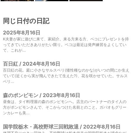
同じ日付の日記
2025年8月16日
K夫妻が家に遊びに来て、家紹介。来る方来る方、ベコにプレゼントを持
ってきていただきありがたい限り。ベコは最近は発声練習をよくしてい
て、これが...
百日紅 / 2024年8月16日
百日紅の花。庭に小さなサルスベリ(矮性種なのかな)がいつの間にか生え
ていて(近くから実が飛んできたて生えた?)、花を咲かせていた。サルス
ベリ...
森のポンピモン / 2023年8月16日
昼食は、タイ料理屋の森のポンピモンへ。店主のパートナーのタイ人の
方がポンピモンさんで、そこからつけた名前とのこと。ガパオもグリー
ンカレーも美...
国学院栃木・高校野球三回戦敗退 / 2022年8月16日
体調不良につき一回休み。高校野球は栃木代表の国学院栃木が残念なが