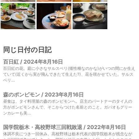
同じ日付の日記
百日紅 / 2024年8月16日
百日紅の花。庭に小さなサルスベリ(矮性種なのかな)がいつの間にか生え
ていて(近くから実が飛んできたて生えた?)、花を咲かせていた。サルス
ベリ...
森のポンピモン / 2023年8月16日
昼食は、タイ料理屋の森のポンピモンへ。店主のパートナーのタイ人の
方がポンピモンさんで、そこからつけた名前とのこと。ガパオもグリー
ンカレーも美...
国学院栃木・高校野球三回戦敗退 / 2022年8月16日
体調不良につき一回休み。高校野球は栃木代表の国学院栃木が残念なが