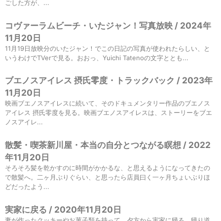
ごした方が、...
コヴァーラムビーチ・いたジャン！写真放映 / 2024年
11月20日
11月19日放映分のいたジャン！でこの日記の写真が使われたらしい、と
いうわけでTVerで見る。おおっ、Yuichi Tatenoの文字ととも...
ブエノスアイレス 摂氏零度・トラックバック / 2023年
11月20日
映画ブエノスアイレスに続いて、そのドキュメンタリー作品のブエノス
アイレス 摂氏零度を見る。映画ブエノスアイレスは、ストーリーをブエ
ノスアイレ...
散髪・喫茶新川屋・本当の自分とつながる瞑想 / 2022
年11月20日
そろそろ髪を乾かすのに時間がかかるな、と思えるようになってきたの
で散髪へ。二ヶ月ぶりぐらい、と思ったら店員曰く一ヶ月ちょいぶりほ
どだったよう...
実家に戻る / 2020年11月20日
妻が作ったクッキーやお菓子類を持って、夕方から実家に帰る。帰り道