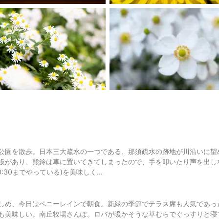
公園を散歩。日本三大疏水の一つである、那須疏水の跡地が川沿いに望
板があり、熊鈴は車に置いてきてしまったので、手を叩いたり声を出し
:30までやっている)を美味しく...
しめ、今日はペニーレインで朝食。新緑の季節でテラス席も人気であっ
も美味しい。南丘牧場さんぽ。ロバが暖かそうな草むらでぐっすりと寝て