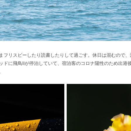
まフリスビーしたり読書したりして過ごす。休日は混むので、
ッドに飛鳥IIが停泊していて、宿泊客のコロナ陽性のため出港
。