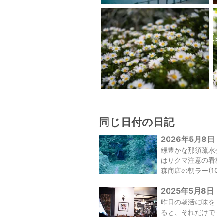
同じ日付の日記
2026年5月8日
緑豊かな那須疏水
はりクマ注意の看
森商店の朝ラー(10
2025年5月8日
昨日の朝活に味を
ると、それだけで