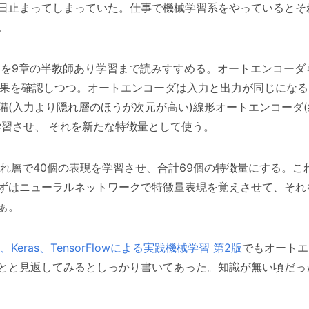
日止まってしまっていた。仕事で機械学習系をやっているとそ
。
習、を9章の半教師あり学習まで読みすすめる。オートエンコー
k で結果を確認しつつ。オートエンコーダは入力と出力が同じに
備(入力より隠れ層のほうが次元が高い)線形オートエンコーダ
学習させ、 それを新たな特徴量として使う。
れ層で40個の表現を学習させ、合計69個の特徴量にする。これを
はニューラルネットワークで特徴量表現を覚えさせて、それをL
ぁ。
earn、Keras、TensorFlowによる実践機械学習 第2版
でもオートエ
とと見返してみるとしっかり書いてあった。知識が無い頃だっ