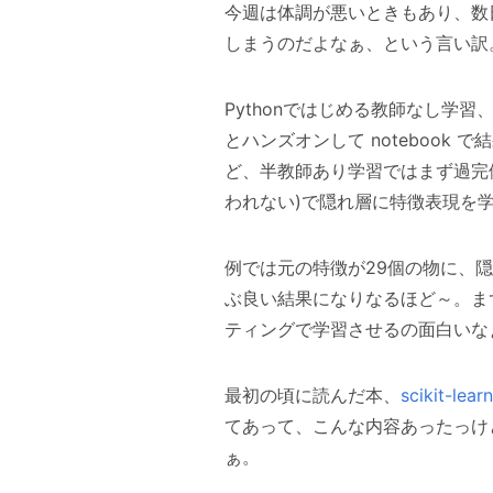
今週は体調が悪いときもあり、数
しまうのだよなぁ、という言い訳
Pythonではじめる教師なし学
とハンズオンして noteboo
ど、半教師あり学習ではまず過完
われない)で隠れ層に特徴表現を
例では元の特徴が29個の物に、隠
ぶ良い結果になりなるほど～。まず
ティングで学習させるの面白いな
最初の頃に読んだ本、
scikit-l
てあって、こんな内容あったっけ
ぁ。