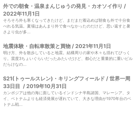
外での朝食・温泉まんじゅうの発見・カオソイ作り /
2022年11月1日
そろそろ外も寒くなってきたけど、まだまだ着込めば朝食も外で十分食
べれる気温。夏場はあんまり外で食べなかったのだけど、思い返すと暑
さより虫が多...
地震体験・自転車散策と買物 / 2021年11月1日
明け方、外を散歩していると地震。結構周りの家や木々も揺れてびっく
り。震度3ちょいぐらいだったみたいだけど、都心だと重量的に重いビル
だらけなの...
S21(トゥールスレン)・キリングフィールド / 世界一周
33日目
/
2019年10月31日
カンボジアは他の海に面しているインドシナ半島諸国、マレーシア、タ
イ、ベトナムよりも経済発展が遅れていて、大きな理由が1970年台のベ
トナム戦...