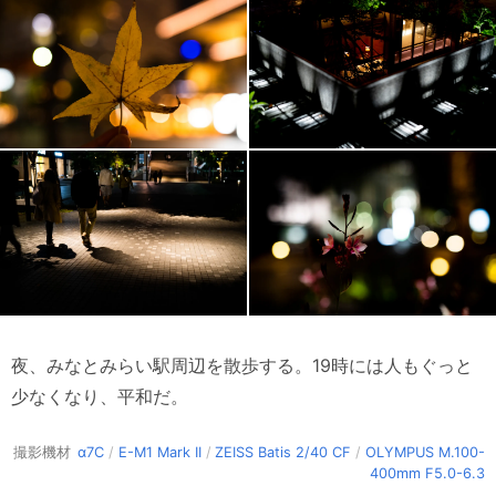
夜、みなとみらい駅周辺を散歩する。19時には人もぐっと
少なくなり、平和だ。
撮影機材
α7C
/
E-M1 Mark II
/
ZEISS Batis 2/40 CF
/
OLYMPUS M.100-
400mm F5.0-6.3