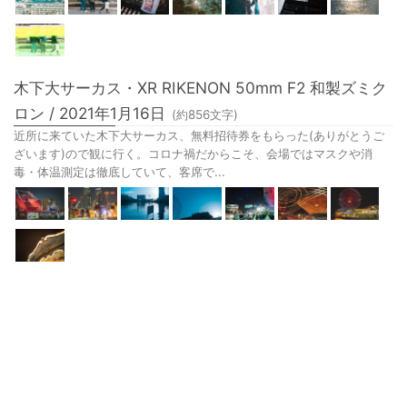
木下大サーカス・XR RIKENON 50mm F2 和製ズミク
ロン / 2021年1月16日
(約
856
文字)
近所に来ていた木下大サーカス、無料招待券をもらった(ありがとうご
ざいます)ので観に行く。コロナ禍だからこそ、会場ではマスクや消
毒・体温測定は徹底していて、客席で...