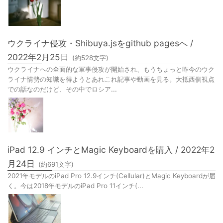
ウクライナ侵攻・Shibuya.jsをgithub pagesへ /
2022年2月25日
(約
528
文字)
ウクライナへの全面的な軍事侵攻が開始され、もうちょっと昨今のウク
ライナ情勢の知識を得ようとあれこれ記事や動画を見る。大抵西側視点
での話なのだけど、その中でロシア...
iPad 12.9 インチとMagic Keyboardを購入 / 2022年2
月24日
(約
691
文字)
2021年モデルのiPad Pro 12.9インチ(Cellular)とMagic Keyboardが届
く。今は2018年モデルのiPad Pro 11インチ(...