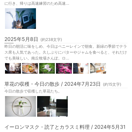
に行き、帰りは高速練習のため高速...
2025年5月8日
(約
238
文字)
昨日の朝活に味をしめ、今日はペニーレインで朝食。新緑の季節でテラ
ス席も人気であった。久しぶりにバターやジャムを食べると、それだけ
でも美味しい。南丘牧場さんぽ。ロ...
草花の収穫・今日の散歩 / 2024年7月23日
(約
15
文字)
今日の散歩で収穫した草花たち。
イーロンマスク・読了とカラスミ料理 / 2024年5月31