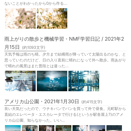
ないことがわかったから0から作る...
雨上がりの散歩と機械学習・NMF学習日記 / 2021年2
月15日
(約
1093
文字)
天気予報は雨のち晴。夕方まで結構雨が降っていて太陽出るのかな、と
思っていたのだけど、日の入り直前に晴れになって外へ散歩。雨あがり
で晴れの風景はまた普段とは違った...
アメリカ山公園・2021年1月30日
(約
415
文字)
良い天気だったので、ウチキパンでパンを買って外で昼食。元町駅から
直結のエレベータ・エスカレータで行ける(というか駅舎屋上?)のアメ
リカ山公園、知らなかった。いい...