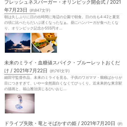
フレッシュネスバーガー・オリンピック開会式 / 2021
年7月23日
(約
847
文字)
朝は久しぶりに日の出時間に海辺の公園で朝食。日の出も4:42と夏至
の頃に比べたらだいぶ遅くなったなぁ。昼にハンバーガが食べたくな
り、オリンピック記念か555円オ...
未来のミライ・血糖値スパイク・ブルーレットおくだ
け / 2021年7月22日
(約
761
文字)
細田守監督作品、未来のミライを見る。子供のワガママ・癇癪ばかりが
目につきすぎて、いやー全然面白くなくてびっくり。近未来的な東京駅
の描画と、福山雅治演じるひいおじ...
ドライブ失敗・竜とそばかすの姫 / 2021年7月20日
(約