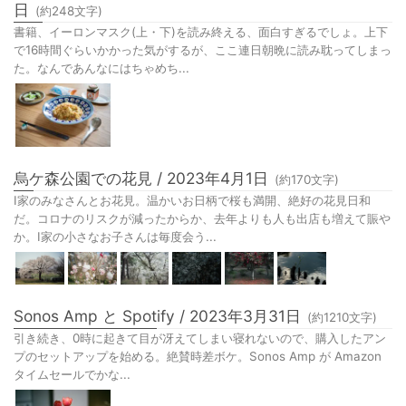
日
(約
248
文字)
書籍、イーロンマスク(上・下)を読み終える、面白すぎるでしょ。上下
で16時間ぐらいかかった気がするが、ここ連日朝晩に読み耽ってしまっ
た。なんであんなにはちゃめち...
烏ケ森公園での花見 / 2023年4月1日
(約
170
文字)
I家のみなさんとお花見。温かいお日柄で桜も満開、絶好の花見日和
だ。コロナのリスクが減ったからか、去年よりも人も出店も増えて賑や
か。I家の小さなお子さんは毎度会う...
Sonos Amp と Spotify / 2023年3月31日
(約
1210
文字)
引き続き、0時に起きて目が冴えてしまい寝れないので、購入したアン
プのセットアップを始める。絶賛時差ボケ。Sonos Amp が Amazon
タイムセールでかな...