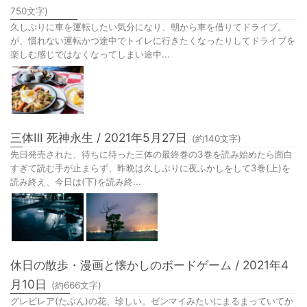
750
文字)
久しぶりに車を運転したい気分になり、朝から車を借りてドライブ。
が、慣れない運転かつ途中でトイレに行きたくなったりしてドライブを
楽しむ感じではなくなってしまい途中...
三体Ⅲ 死神永生 / 2021年5月27日
(約
140
文字)
先日発売された、待ちに待った三体の最終巻の3巻を読み始めたら面白
すぎて読む手が止まらず、昨晩は久しぶりに夜ふかしをして3巻(上)を
読み終え、今日は(下)を読み終...
休日の散歩・漫画と懐かしのボードゲーム / 2021年4
月10日
(約
666
文字)
グレビレア(たぶん)の花、珍しい。ゼンマイみたいにまるまっていてか