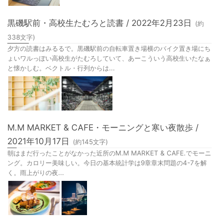
黒磯駅前・高校生たむろと読書 / 2022年2月23日
(約
338
文字)
夕方の読書はみるるで。黒磯駅前の自転車置き場横のバイク置き場にち
ょいワルっぽい高校生がたむろしていて、あーこういう高校生いたなぁ
と懐かしむ。ベクトル・行列からは...
M.M MARKET & CAFE・モーニングと寒い夜散歩 /
2021年10月17日
(約
145
文字)
朝はまだ行ったことがなかった近所のM.M MARKET & CAFE.でモーニ
ング。カロリー美味しい。今日の基本統計学は9章章末問題の4-7を解
く。雨上がりの夜...