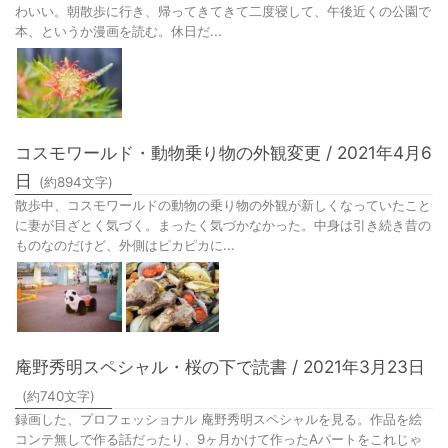
わいい。朝散歩に行き、帰ってきてきて二度寝して、午後近くの公園で
本、というか漫画を読む。休日だ...
コスモワールド・動物乗り物の外観変更 / 2021年4月6
日
(約
894
文字)
散歩中、コスモワールドの動物の乗り物の外観が新しくなっていたこと
に妻が目ざとく気づく。まったく気づかなかった。中身は引き続き昔の
ものなのだけど、外側はピカピカに...
庵野秀明スペシャル・桜の下で読書 / 2021年3月23日
(約
740
文字)
録画した、プロフェッショナル 庵野秀明スペシャルを見る。作品を絵
コンテ無しで作る話だったり、9ヶ月かけて作ったAパートをこれじゃ