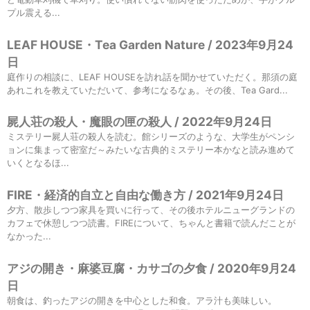
プル震える...
LEAF HOUSE・Tea Garden Nature / 2023年9月24
日
庭作りの相談に、LEAF HOUSEを訪れ話を聞かせていただく。那須の庭
あれこれを教えていただいて、参考になるなぁ。その後、Tea Gard...
屍人荘の殺人・魔眼の匣の殺人 / 2022年9月24日
ミステリー屍人荘の殺人を読む。館シリーズのような、大学生がペンシ
ョンに集まって密室だ～みたいな古典的ミステリー本かなと読み進めて
いくとなるほ...
FIRE・経済的自立と自由な働き方 / 2021年9月24日
夕方、散歩しつつ家具を買いに行って、その後ホテルニューグランドの
カフェで休憩しつつ読書。FIREについて、ちゃんと書籍で読んだことが
なかった...
アジの開き・麻婆豆腐・カサゴの夕食 / 2020年9月24
日
朝食は、釣ったアジの開きを中心とした和食。アラ汁も美味しい。