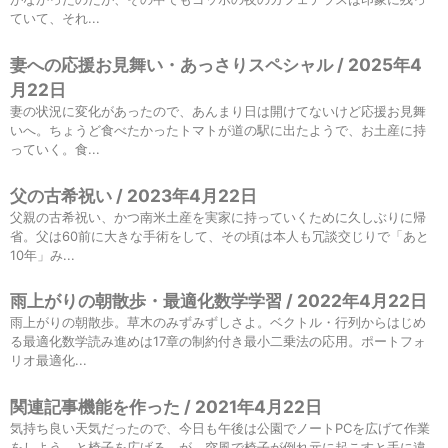
ていて、それ...
妻への応援お見舞い・あっさりスペシャル / 2025年4
月22日
妻の状況に変化があったので、あんまり日は開けてないけど応援お見舞
いへ。ちょうど食べたかったトマトが道の駅に出たようで、お土産に持
っていく。食...
父の古希祝い / 2023年4月22日
父親の古希祝い、かつ南米土産を実家に持っていくために久しぶりに帰
省。父は60前に大きな手術をして、その頃は本人も冗談交じりで「あと
10年」み...
雨上がりの朝散歩・最適化数学学習 / 2022年4月22日
雨上がりの朝散歩。草木のみずみずしさよ。ベクトル・行列からはじめ
る最適化数学読み進めは17章の制約付き最小二乗法の応用。ポートフォ
リオ最適化...
関連記事機能を作った / 2021年4月22日
気持ち良い天気だったので、今日も午後は公園でノートPCを広げて作業
をしよう、と椅子を広げる。が、突風で椅子が倒れ元に起こすと手に違