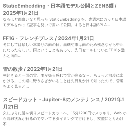
StaticEmbedding・日本語モデル公開とZENB麺 /
2025年1月21日
なるほど面白いなと思った StaticEmbedding を、先週末にガッと日本語
モデルを作って記事を勢いで書いて公開。すると日本語SPLA...
FF16・フレンチプレス / 2024年1月21日
冬にしては珍しい本降りの雨の日。黒磯初市は雨のため残念ながら中止
になったらしい。雨ということもあって、先日セールしていたFF16を遊
ぶと面白...
雪の散歩 / 2022年1月21日
朝起きると一面の雪。雨が振る感じで雪が降るな～。ちょっと散歩に出
かける。この辺に野うさぎがいることは先日見かけて知ったので、雪道
をよく見ると...
スピードカット・Jupiter-8のメンテナンス / 2021年1
月21日
久しぶりに髪を切りスピードカットへ。15分1200円でスッキリ。Web か
ら混雑状況が解るので空いてるタイミングで行けるし、髪型にとりわけ
不...