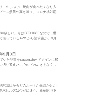
り、久しぶりに焼肉が食べたくなり入
ブース敷居の高さ等々、コロナ禍対応
0欲しい。今はGTX1080なので二世
で使っているAWSから請求書が。8月
0年9月3日
ていた記事をsecon.dev ドメインに移
に切り替えた。心のざわめきをなくし
鉄駅出口からどのルートが最適か分か
本木ヒルズは今だに迷う。新宿駅地下