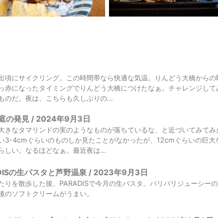
出頃にサイクリング。この時間帯なら快適な気温。りんどう大橋からの
っ赤になったタイミングでりんどう大橋につけたなぁ。チャレンジしてみ
のだ。夜は、こちらも久しぶりの...
の発見 / 2024年9月3日
大きなタマリンドの実のようなものが落ちているな、と近づいてみてみ
い3-4cmぐらいのものしか見たことがなかったが、12cmぐらいの巨
しい。なるほどなぁ。最近夜は...
ISの生パスタと芦野温泉 / 2023年9月3日
たりを散歩した後、PARADISで今月の生パスタ。パリパリジューシー
後のソフトクリームがうまい。