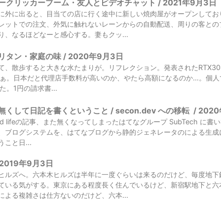
クリッカーブーム・友人とビデオチャット / 2021年9月3日
に外に出ると、目当ての店に行く途中に新しい焼肉屋がオープンしてお
レットでの注文、外気に触れないレーンからの自動配送、周りの客との
り、なるほどなーと感心する。妻もクッ...
タン・家庭の味 / 2020年9月3日
、散歩すると大きな水たまりが。リフレクション。発表されたRTX308
なぁ。日本だと代理店手数料が高いのか、やたら高額になるのか…。個人
た。1円の請求書...
くして日記を書くということ / secon.dev への移転
/
202
 lifeの記事、また無くなってしまったはてなグループ SubTech に書い
、ブログシステムを、はてなブログから静的ジェネレータのによる生成
こと日...
2019年9月3日
ヒルズへ。六本木ヒルズは半年に一度ぐらいは来るのだけど、毎度地下
ている気がする。東京にある程度長く住んでいるけど、新宿駅地下と六
による複雑さは仕方ないのだけど、六本...