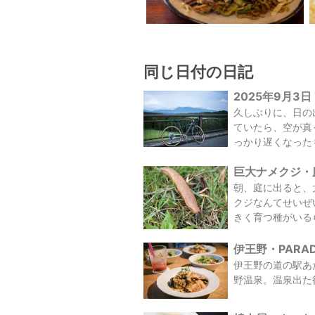
同じ日付の日記
2025年9月3日
久しぶりに、日の
ていたら、空が真
っかり遅くなったも
巨大ナメクジ・庭
朝、庭に出ると、
クジなんてせいぜ
きく育つ種がいるら
伊王野・PARAD
伊王野の道の駅あ
野温泉。温泉出た