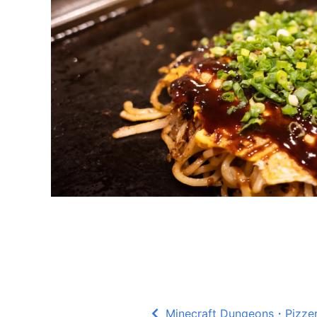
Minecraft Dungeons・Piz