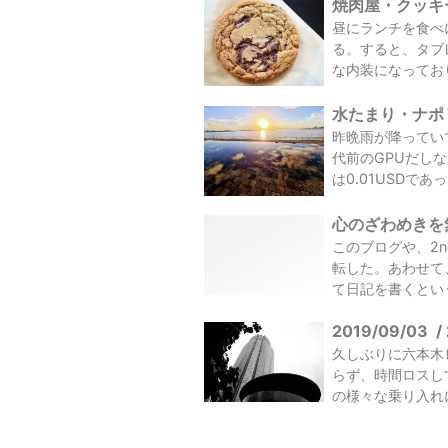
焼肉屋・クッキー
昼にランチを食べ
る。すると、タブ
な内装になってお
水たまり・ナポリ
昨晩雨が降っていて
代前のGPUだし
は0.01USDであっ
心のざわめきを無
このブログや、2nd
転した。あわせて
て日記を書くという
2019/09/03
/
久しぶりに六本木
らず、時間ロスし
の様々な乗り入れ