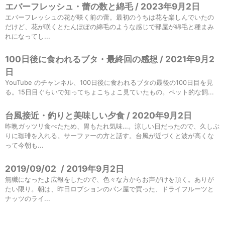
エバーフレッシュ・蕾の数と綿毛 / 2023年9月2日
エバーフレッシュの花が咲く前の蕾。最初のうちは花を楽しんでいたの
だけど、花が咲くとたんぽぽの綿毛のような感じで部屋が綿毛と種まみ
れになってし...
100日後に食われるブタ・最終回の感想 / 2021年9月2
日
YouTube のチャンネル、100日後に食われるブタの最後の100日目を見
る。15日目ぐらいで知ってちょこちょこ見ていたもの。ペット的な飼...
台風接近・釣りと美味しい夕食 / 2020年9月2日
昨晩ガッツリ食べたため、胃もたれ気味…。涼しい日だったので、久しぶ
りに珈琲を入れる。サーファーの方と話す。台風が近づくと波が高くな
って今朝も...
2019/09/02
/
2019年9月2日
無職になったよ広報をしたので、色々な方からお声がけを頂く。ありが
たい限り。朝は、昨日ロブションのパン屋で買った、ドライフルーツと
ナッツのライ...