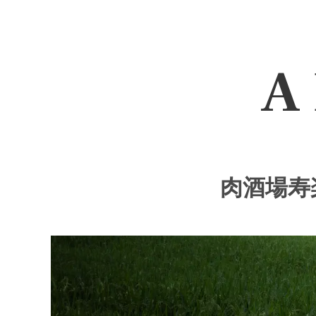
A 
肉酒場寿楽