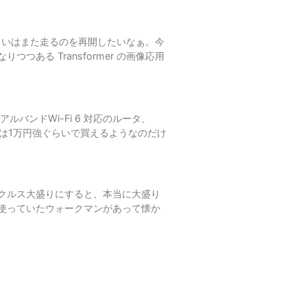
らいはまた走るのを再開したいなぁ。今
ある Transformer の画像応用
バンドWi-Fi 6 対応のルータ、
X56Uは1万円強ぐらいで買えるようなのだけ
クルス大盛りにすると、本当に大盛り
使っていたウォークマンがあって懐か