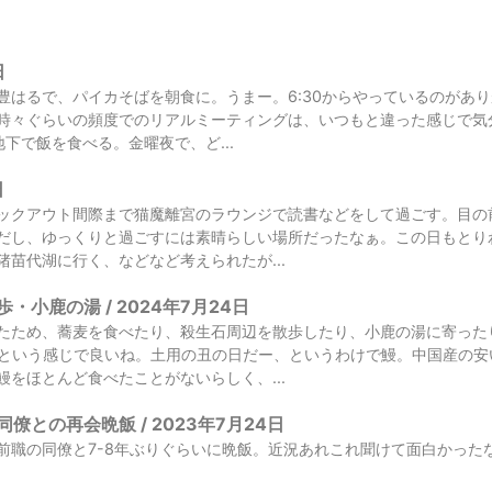
日
豊はるで、パイカそばを朝食に。うまー。6:30からやっているのがあ
時々ぐらいの頻度でのリアルミーティングは、いつもと違った感じで気
下で飯を食べる。金曜夜で、ど...
日
ックアウト間際まで猫魔離宮のラウンジで読書などをして過ごす。目の
だし、ゆっくりと過ごすには素晴らしい場所だったなぁ。この日もとり
猪苗代湖に行く、などなど考えられたが...
・小鹿の湯 / 2024年7月24日
たため、蕎麦を食べたり、殺生石周辺を散歩したり、小鹿の湯に寄った
たという感じで良いね。土用の丑の日だー、というわけで鰻。中国産の
鰻をほとんど食べたことがないらしく、...
僚との再会晩飯 / 2023年7月24日
前職の同僚と7-8年ぶりぐらいに晩飯。近況あれこれ聞けて面白かった