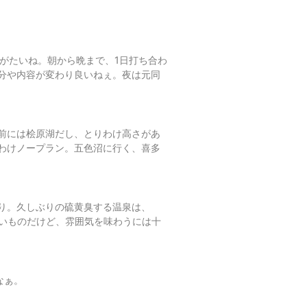
りがたいね。朝から晩まで、1日打ち合わ
分や内容が変わり良いねぇ。夜は元同
前には桧原湖だし、とりわけ高さがあ
わけノープラン。五色沼に行く、喜多
り。久しぶりの硫黄臭する温泉は、
安いものだけど、雰囲気を味わうには十
なぁ。