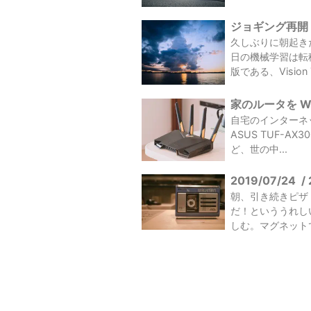
ジョギング再開・
久しぶりに朝起き
日の機械学習は転移
版である、Vision Tr
家のルータを Wi-F
自宅のインターネッ
ASUS TUF-A
ど、世の中...
2019/07/24
/
朝、引き続きピザ
だ！といううれし
しむ。マグネット