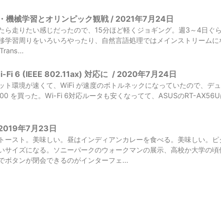
機械学習とオリンピック観戦 / 2021年7月24日
たら走りたい感じだったので、15分ほど軽くジョギング。週3～4日ぐ
学習周りをいろいろやったり、自然言語処理ではメインストリームになりつつ
ans...
i 6 (IEEE 802.11ax) 対応に
/
2020年7月24日
ト環境が速くて、WiFi が速度のボトルネックになっていたので、デュアル
X3000 を買った。Wi-Fi 6対応ルータも安くなってて、ASUSのRT-A
2019年7月23日
トースト。美味しい。昼はインディアンカレーを食べる。美味しい。ピ
いサイズになる。ソニーパークのウォークマンの展示、高校か大学の頃
でボタンが閉会できるのがインターフェ...