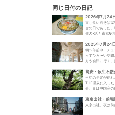
同じ日付の日記
2026年7月24
立ち食い肉そば屋
せの日であった。
僚のR氏と東京駅地
2025年7月24
朝〜午前中、チェ
ってひろ〜い空間
方や会津に行く、
蕎麦・殺生石散歩
当初の予定が崩れ
THE温泉に入っ
分。妻は中国産の
東京出社・前職同
東京出社。夜は前