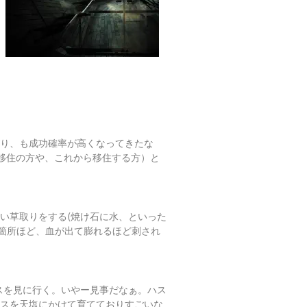
がり、も成功確率が高くなってきたな
移住の方や、これから移住する方）と
い草取りをする(焼け石に水、といった
5箇所ほど、血が出て膨れるほど刺され
スを見に行く。いやー見事だなぁ。ハス
ハスを天塩にかけて育てておりすごいな