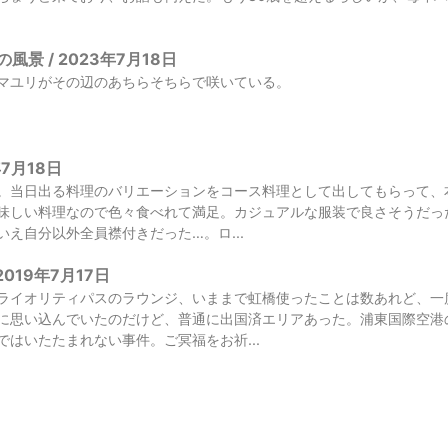
景 / 2023年7月18日
マユリがその辺のあちらそちらで咲いている。
年7月18日
。当日出る料理のバリエーションをコース料理として出してもらって、
味しい料理なので色々食べれて満足。カジュアルな服装で良さそうだっ
え自分以外全員襟付きだった…。ロ...
2019年7月17日
ライオリティパスのラウンジ、いままで虹橋使ったことは数あれど、一
に思い込んでいたのだけど、普通に出国済エリアあった。浦東国際空港
ではいたたまれない事件。ご冥福をお祈...