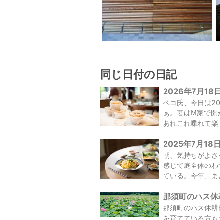
同じ日付の日記
2026年7月18
ベコ氏、今日は2
ぁ。妻はM家で開
あれこれ喋れて楽
2025年7月18
朝、気持ちがよさ
感じで庭全体のわ
ている。今年、まだ
那須町のハス休耕田
那須町のハス休耕
を育てている方も