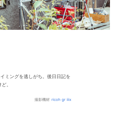
るタイミングを逃しがち。後日日記を
けど。
撮影機材
ricoh gr iiix