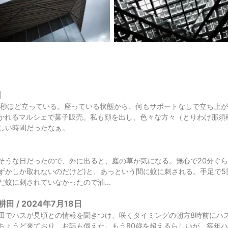
日
0秒ほど立っている。座っている状態から、何もサポートなしで立ち上
かれるマルシェで菓子販売。私も顔を出し、色々な方々（とりわけ那須
しい時間だったなぁ。
日
そうな日だったので、外に出ると、庭の草が気になる。無心で20分ぐら
ずかしか取れないのだけど)と、あっという間に蚊に刺される。手足で
蚊に刺されていなかったので油...
 / 2024年7月18日
田でハスが見頃との情報を聞きつけ、咲くタイミングの朝方8時前にハ
ちょうど来ており、お話も伺えた。もう80歳を超えるらしいが、毎年