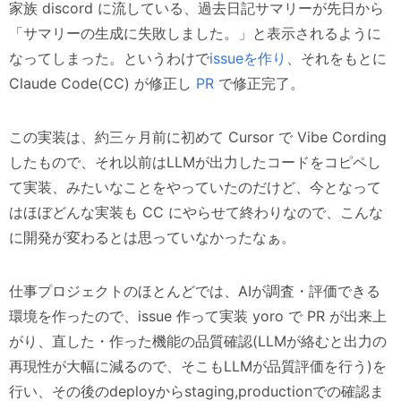
家族 discord に流している、過去日記サマリーが先日から
「サマリーの生成に失敗しました。」と表示されるように
なってしまった。というわけで
issueを作り
、それをもとに
Claude Code(CC) が修正し
PR
で修正完了。
この実装は、約三ヶ月前に初めて Cursor で Vibe Cording
したもので、それ以前はLLMが出力したコードをコピペし
て実装、みたいなことをやっていたのだけど、今となって
はほぼどんな実装も CC にやらせて終わりなので、こんな
に開発が変わるとは思っていなかったなぁ。
仕事プロジェクトのほとんどでは、AIが調査・評価できる
環境を作ったので、issue 作って実装 yoro で PR が出来上
がり、直した・作った機能の品質確認(LLMが絡むと出力の
再現性が大幅に減るので、そこもLLMが品質評価を行う)を
行い、その後のdeployからstaging,productionでの確認ま