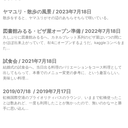
ヤマユリ・散歩の風景 / 2023年7月18日
散歩をすると、ヤマユリがその辺のあちらそちらで咲いている。
図書館みるる・ピザ屋オープン準備 / 2022年7月18日
久しぶりに図書館みるるへ。カネルブレット系列のピザ屋はいつの間に
かほぼ出来上がっていて、8/4にオープンするようだ。kaggleコンペをま
た...
試食会 / 2021年7月18日
結婚式の試食会へ。当日出る料理のバリエーションをコース料理として
出してもらって、本番でのメニュー変更の参考に、という趣旨らしい。
美味しい料理...
2019/07/18
/
2019年7月17日
虹橋国際空港のプライオリティパスのラウンジ、いままで虹橋使ったこ
とは数あれど、一度も利用したことが無かったので、無いのかなーと勝
手に思い込ん...