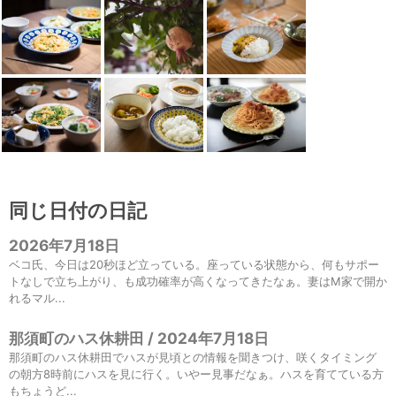
同じ日付の日記
2026年7月18日
ベコ氏、今日は20秒ほど立っている。座っている状態から、何もサポー
トなしで立ち上がり、も成功確率が高くなってきたなぁ。妻はM家で開か
れるマル...
那須町のハス休耕田 / 2024年7月18日
那須町のハス休耕田でハスが見頃との情報を聞きつけ、咲くタイミング
の朝方8時前にハスを見に行く。いやー見事だなぁ。ハスを育てている方
もちょうど...