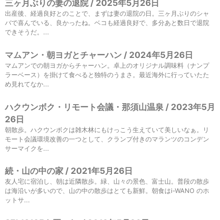
三ヶ月ぶりの妻の退院 / 2025年5月26日
出産後、経過良好とのことで、まずは妻の退院の日。三ヶ月ぶりのシャ
バで喜んでいる、良かったね。ベコも経過良好で、多分あと数日で退院
できそうだ。...
マムアン・朝ヨガとチャーハン / 2024年5月26日
マムアンでの朝ヨガからチャーハン。卓上のオリジナル調味料（ナンプ
ラーベース）を掛けて食べると独特のうまさ。最近海外に行っていたた
め見れてなか...
ハクウンボク・リモート会議・那須山温泉 / 2023年5月
26日
朝散歩。ハクウンボクは雑木林にもけっこう生えていて美しいなぁ。リ
モート会議環境改善の一つとして、クランプ付きのマランツのコンデン
サーマイクを...
続・山の中の家 / 2021年5月26日
友人宅に宿泊し、朝は近隣散歩。緑、山々の景色、富士山。普段の散歩
は海沿いが多いので、山の中の散歩はとても新鮮。朝食はi-WANO のホ
ットサ...