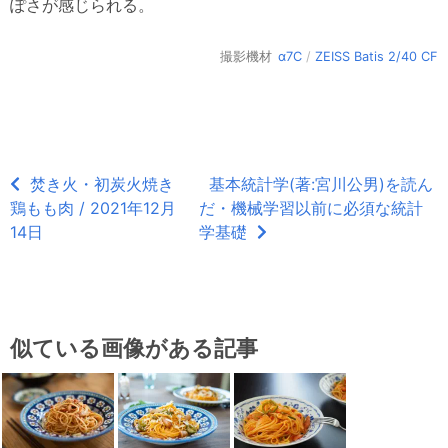
ぽさが感じられる。
撮影機材
α7C
/
ZEISS Batis 2/40 CF
焚き火・初炭火焼き
基本統計学(著:宮川公男)を読ん
鶏もも肉 / 2021年12月
だ・機械学習以前に必須な統計
14日
学基礎
似ている画像がある記事