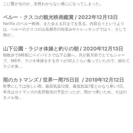
こに繋がるのか、全然わからない感じになってしまった。
ペルー・クスコの観光映画鑑賞 / 2022年12月13日
Netflix のペルー映画、また会える日までを見る。内容云々というより
は、ペルーのクスコの山岳都市の街並みやトレッキングで山々、そして
海が...
山下公園・ラジオ体操と釣りの朝 / 2020年12月13日
朝散歩で6時前にベイバイクで山下公園へ。月が新月前でとてもシャー
プ。6時半、ラジオ体操をする方々が30人ぐらい集っていたので、紛れて
ラジオ体...
雨のカトマンズ / 世界一周75日目
/
2019年12月12日
乾季にしては珍しい雨。最高気温12度、最低気温7度とかなり寒い1日。
本当はカトマンズの名所観光の予定だったが、雨かつ寒いため、そばの
タメル地...