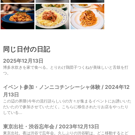
同じ日付の日記
2025年12月13日
博多水炊きを家で食べる。とりわけ鶏団子つくねが美味しいと舌鼓を打
つ。
イベント参加・ノンニコチンシーシャ体験 / 2024年12
月13日
この辺の界隈(今年の流行語らしい)の方々が集まるイベントにお誘いいた
だいたので参加させていただく。こちらに移住されたりお店をやったり
している...
東京出社・渋谷忘年会 / 2023年12月13日
東京出社。夜は渋谷で忘年会。久しぶりの渋谷駅は、どこ移動するとど