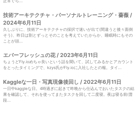
正常ぐら...
技術アーキテクチャ・パーソナルトレーニング・薔薇 /
2024年6月11日
久しぶりに、技術アーキテクチャの採択で迷いが出て(間違うと後々面倒
そう)、昨日は割とずっとそのことを考えていたからか、睡眠時にもその
ことが頭...
エバーフレッシュの花 / 2023年6月11日
ちょうどFly.ioめちゃ良いという話を聞いて、試してみるかとアカウント
をとったタイミングで、kzys氏がFly.ioに入社したとの報。タイ...
Kaggleな一日・写真現像後回し / 2022年6月11日
一日中kaggleな日。4時過ぎに起きて昨晩から仕込んでおいたタスクの結
果を確認して、それを使ってまたタスクを回して二度寝。夜は寝る前(普
段...