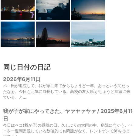
同じ日付の日記
2026年6月11日
ベコ氏が退院して、我が家に来てからちょうど一年。あっという間だっ
たなぁ。今日も元気に成長している。高校の友人I氏がちょうど那須に来
ている、と...
我が子が家にやってきた、ヤァヤァヤァ / 2025年6月11
日
今日はベコ(我が子)の退院の日。久しぶりの大雨の中、病院に向かう。ベ
コを一週間監視している数値的にも問題がなく、レントゲンで肺もほぼ