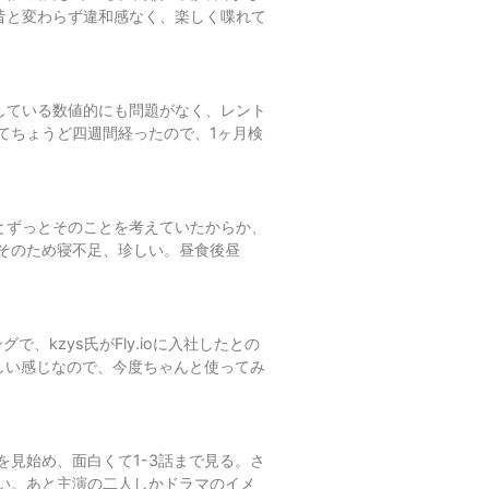
昔と変わらず違和感なく、楽しく喋れて
している数値的にも問題がなく、レント
てちょうど四週間経ったので、1ヶ月検
とずっとそのことを考えていたからか、
そのため寝不足、珍しい。昼食後昼
、kzys氏がFly.ioに入社したとの
しい感じなので、今度ちゃんと使ってみ
見始め、面白くて1-3話まで見る。さ
い。あと主演の二人しかドラマのイメ