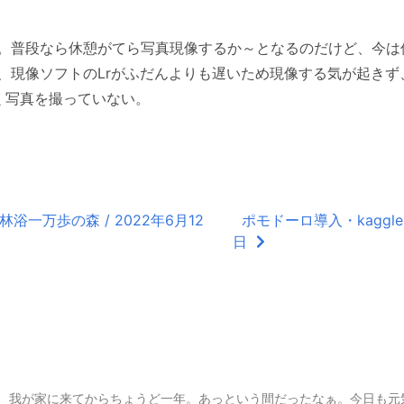
。普段なら休憩がてら写真現像するか～となるのだけど、今は
、現像ソフトのLrがふだんよりも遅いため現像する気が起きず
く写真を撮っていない。
一万歩の森 / 2022年6月12
ポモドーロ導入・kaggle
日
日
、我が家に来てからちょうど一年。あっという間だったなぁ。今日も元