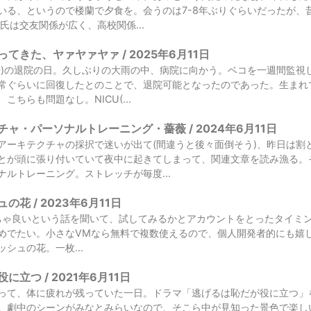
いる、というので楼蘭で夕食を。会うのは7-8年ぶりぐらいだったが、
氏は交友関係が広く、高校関係...
てきた、ヤァヤァヤァ / 2025年6月11日
子)の退院の日。久しぶりの大雨の中、病院に向かう。ベコを一週間監視
常ぐらいに回復したとのことで、退院可能となったのであった。生まれ
こちらも問題なし。NICU(...
ャ・パーソナルトレーニング・薔薇 / 2024年6月11日
アーキテクチャの採択で迷いが出て(間違うと後々面倒そう)、昨日は割
とが頭に張り付いていて夜中に起きてしまって、関連文章を読み漁る。
ナルトレーニング。ストレッチが毎度...
花 / 2023年6月11日
oめちゃ良いという話を聞いて、試してみるかとアカウントをとったタイミングで
めでたい。小さなVMなら無料で複数使えるので、個人開発者的にも嬉
シュの花。一枚...
立つ / 2021年6月11日
って、体に疲れが残っていた一日。ドラマ「逃げるは恥だが役に立つ」を
。劇中のシーンがみなとみらいなので、そこら中が見知った景色で楽し