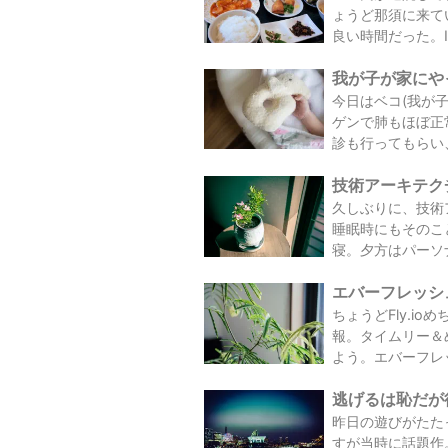
ょうど那須に来て
良い時間だった。I
我が子が家にやっ
今日はベコ(我が
ゲンで肺もほぼ正
診も行ってもらい、
技術アーキテクチ
久しぶりに、技術
睡眠時にもそのこ
寝。夕方はパーソ
エバーフレッシュの
ちょうどFly.i
報。タイムリー＆
よう。エバーフレッ
逃げるは恥だが役に
昨日の遊びがたた
すが当時に話題作