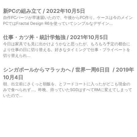
新PCの組み立て / 2022年10月5日
自作PCパーツが早速届いたので、午後からPC作り。ケースは今のメイン
PCではFractal Design R6を使っていてシンプルなデザイン...
仕事・カツ丼・統計学勉強 / 2021年10月5日
今日は家具でも見に出かけようかなと思ったが、もろもろ予定の都合に
より仕事の日に切り替える。好きなタイミングで仕事・プライベートを
切り替えられ...
シンガポールからマラッカへ / 世界一周6日目
/
2019年
10月4日
朝、出立前にさくっと朝飯を、とフードコートに入ったがどこも現金の
みで食べられず…。昨晩、持っていたSGDはすべてRMに変えてしまって
いたので...