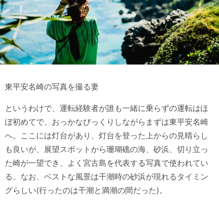
東平安名崎の写真を撮る妻
というわけで、運転経験者が誰も一緒に乗らずの運転はほ
ぼ初めてで、おっかなびっくりしながらまずは東平安名崎
へ。ここには灯台があり、灯台を登った上からの見晴らし
も良いが、展望スポットから珊瑚礁の海、砂浜、切り立っ
た崎が一望でき、よく宮古島を代表する写真で使われてい
る。なお、ベストな風景は干潮時の砂浜が現れるタイミン
グらしい(行ったのは干潮と満潮の間だった)。