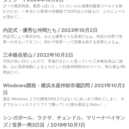
少々の風邪気味。風邪っぽいと、だいたいルル滋養内服液ゴールドを飲
むのだが、一本当たり希望小売価格で120円ほどの値上げ、とのニュース
が流れて...
内定式・優秀な仲間たち / 2023年10月2日
内定式により東京出社。みんな優秀そうな若者だなぁ。特定の分野で世
界一の方もいてすごい。何かで世界一って想像を絶する世界だよなぁ。
三本槍岳登山 / 2022年10月2日
天気が良い日だったので、早速行きたいと思っていた三本槍岳登山に挑
戦。山と高原地図によるとやさしい往復4時間5分のコース。初心者は1時
間あたり...
Windows開発・横浜水産仲卸市場訪問 / 2021年10月2
日
最近 Windows 上での開発(WSL2ではない)にめっきり慣れてしまい、今
までならシェルスクリプトで書いていた物を最近は Ruby / ...
シンガポール、ラクサ、チェンドル、マリーナベイサン
ズ / 世界一周3日目
/
2019年10月1日