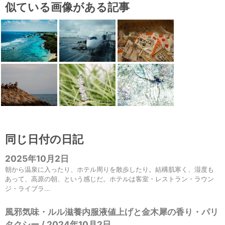
似ている画像がある記事
同じ日付の日記
2025年10月2日
朝から温泉に入ったり、ホテル周りを散歩したり。結構肌寒く、湿度も
あって、高原の朝、という感じだ。ホテルは客室・レストラン・ラウン
ジ・ライブラ...
風邪気味・ルル滋養内服液値上げと金木犀の香り・パリ
タクシー / 2024年10月2日