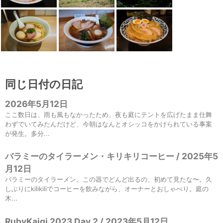
同じ日付の日記
2026年5月12日
ここ数日は、雨も風もなかったため、夜も庭にテントを広げたまま仕舞
わずでいてみたんだけど、今朝はなんとオシッコをかけられている事案
が発生。多分...
バラミーのタイラーメン・キリキリコーヒー / 2025年5
月12日
バラミーのタイラーメン。この器でどんど出るの、初めて見たな〜。久
しぶりにkilikiliでコーヒーを飲みながら、オーナーとおしゃべり。庭の
木...
RubyKaigi 2023 Day 2 / 2023年5月12日